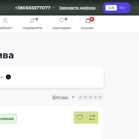
+380665577077
Замовити дзвінок
UA
RU
0
0
0
абінет
порівняти
закладки
кошик
ива
ня
0
Відгуки:
0
влення