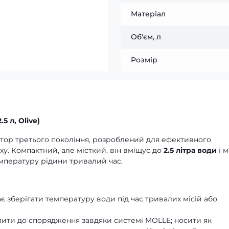
Матеріал
Об'єм, л
Розмір
5 л, Olive)
тор третього покоління, розроблений для ефективного
у. Компактний, але місткий, він вміщує до
2.5 літра води
і м
емпературу рідини тривалий час.
 зберігати температуру води під час тривалих місій або
іпити до спорядження завдяки системі MOLLE; носити як