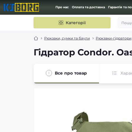
Про нас
Оплата та доставка
Гарантія та п
Категорії
Пошук
Рюкзаки, сумки та баули
Рюкзаки-гідратори
Гідратор Condor. Oas
Все про товар
Хара