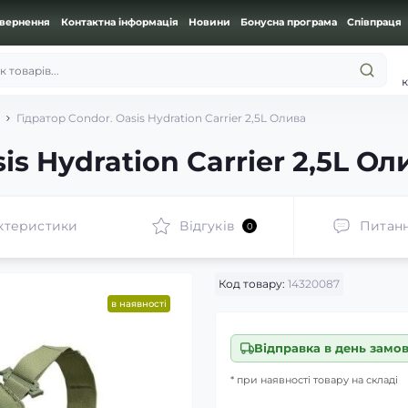
овернення
Контактна інформація
Новини
Бонусна програма
Співпраця
 товарів...
к
Гідратор Condor. Oasis Hydration Carrier 2,5L Олива
is Hydration Carrier 2,5L Ол
ктеристики
Відгуків
Питан
0
Код товару:
14320087
в наявності
Відправка в день замо
* при наявності товару на складі