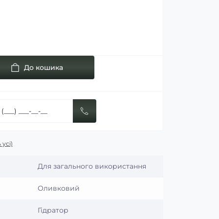
До кошика
 усі)
Для загального використання
Оливковий
Гідратор