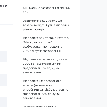
льна
Мінімальне замовлення від 200
грн.
Звертаємо вашу увагу, що
товари можуть бути відіслані з
різних складів.
Відправка всіх товарів категорії
"Маскувальні сітки"
відбувається по предоплаті
20% від суми замовлення.
Відправка товарів на суму від
5000 грн відбувається по
предоплаті 15% від суми
замовлення.
Відправка імпортованого
товару (не власного
виробництва) відбувається по
предоплаті 20% від суми
замовлення.
За умов встановлення