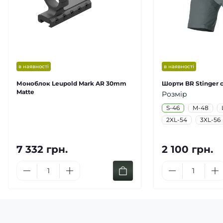
в наявності
в наявності
Моноблок Leupold Mark AR 30mm
Шорти BR Stinger с
Matte
Розмір
S-46
M-48
2XL-54
3XL-56
7 332 грн.
2 100 грн.