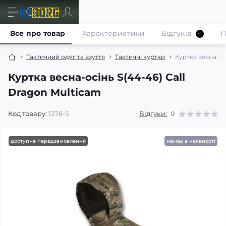
Все про товар
Характеристики
Відгуків
П
0
Тактичний одяг та взуття
Тактичні куртки
Куртка весна-ос
Куртка весна-осінь S(44-46) Call
Dragon Multicam
Код товару:
1278-S
Відгуки:
0
доступне передзамовлення
немає в наявності