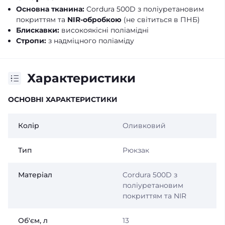
Основна тканина:
Cordura 500D з поліуретановим
покриттям та
NIR-обробкою
(не світиться в ПНБ)
Блискавки:
високоякісні поліамідні
Стропи:
з надміцного поліаміду
Характеристики
ОСНОВНІ ХАРАКТЕРИСТИКИ
Колір
Оливковий
Тип
Рюкзак
Матеріал
Cordura 500D з
поліуретановим
покриттям та NIR
Об'єм, л
13