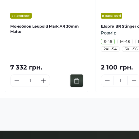
в наявності
в наявності
Моноблок Leupold Mark AR 30mm
Шорти BR Stinger с
Matte
Розмір
S-46
M-48
2XL-54
3XL-56
7 332 грн.
2 100 грн.