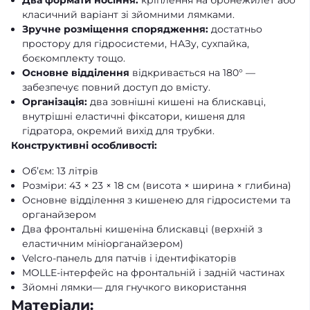
Два формати носіння:
кріплення на бронежилет або
класичний варіант зі зйомними лямками.
Зручне розміщення спорядження:
достатньо
простору для гідросистеми, НАЗу, сухпайка,
боєкомплекту тощо.
Основне відділення
відкривається на 180° —
забезпечує повний доступ до вмісту.
Організація:
два зовнішні кишені на блискавці,
внутрішні еластичні фіксатори, кишеня для
гідратора, окремий вихід для трубки.
Конструктивні особливості:
Об’єм: 13 літрів
Розміри: 43 × 23 × 18 см (висота × ширина × глибина)
Основне відділення з кишенею для гідросистеми та
органайзером
Два фронтальні кишеніна блискавці (верхній з
еластичним мініорганайзером)
Velcro-панель для патчів і ідентифікаторів
MOLLE-інтерфейс на фронтальній і задній частинах
Зйомні лямки— для гнучкого використання
Матеріали: