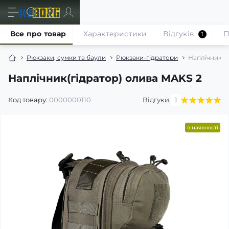
Все про товар
Характеристики
Відгуків
П
1
Рюкзаки, сумки та баули
Рюкзаки-гідратори
Наплічник(г
Наплічник(гідратор) олива MAKS 2
Код товару:
0000000110
Відгуки:
1
в наявності