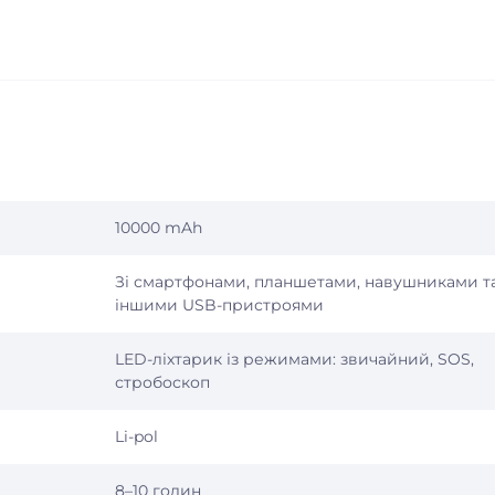
10000 mAh
Зі смартфонами, планшетами, навушниками т
іншими USB-пристроями
LED-ліхтарик із режимами: звичайний, SOS,
стробоскоп
Li-pol
8–10 годин