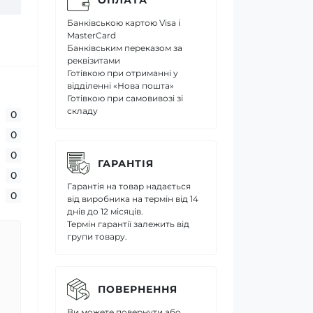
Банківською картою Visa і
MasterCard
Банківським переказом за
реквізитами
Готівкою при отриманні у
відділенні «Нова пошта»
Готівкою при самовивозі зі
складу
0
0
0
ГАРАНТІЯ
0
Гарантія на товар надається
0
від виробника на термін від 14
днів до 12 місяців.
Термін гарантії залежить від
групи товару.
ПОВЕРНЕННЯ
Ви можете повернути або