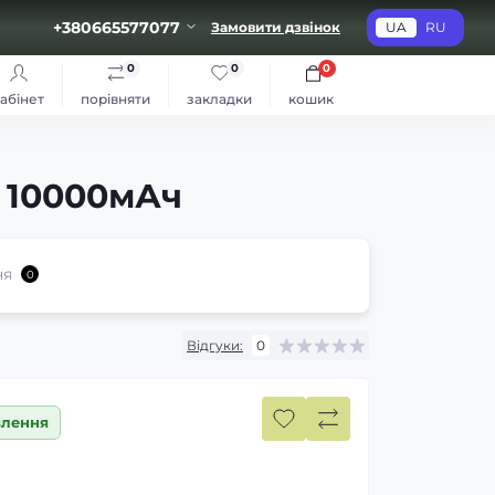
+380665577077
Замовити дзвінок
UA
RU
0
0
0
абінет
порівняти
закладки
кошик
5 10000мАч
ня
0
Відгуки:
0
влення