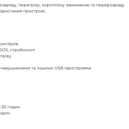
резаряду, перегріву, короткому замиканню та перерозряду
користання пристрою.
ристроїв
 SOS, стробоскоп
егріву
, навушниками та іншими USB-пристроями
5–30 годин
годин