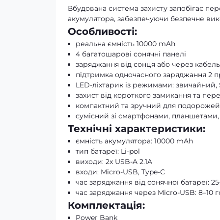
Вбудована система захисту запобігає пе
акумулятора, забезпечуючи безпечне ви
Особливості:
реальна ємність 10000 mAh
4 багатошарові сонячні панелі
заряджання від сонця або через кабель
підтримка одночасного заряджання 2 п
LED-ліхтарик із режимами: звичайний,
захист від короткого замикання та пер
компактний та зручний для подорожей
сумісний зі смартфонами, планшетами
Технічні характеристики:
ємність акумулятора: 10000 mAh
тип батареї: Li-pol
виходи: 2x USB-A 2.1A
входи: Micro-USB, Type-C
час заряджання від сонячної батареї: 2
час заряджання через Micro-USB: 8–10 
Комплектація:
Power Bank