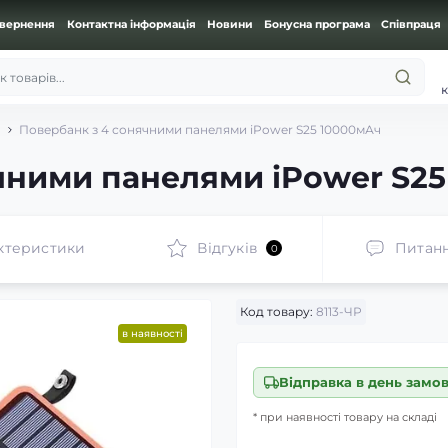
овернення
Контактна інформація
Новини
Бонусна програма
Співпраця
 товарів...
к
Повербанк з 4 сонячними панелями iPower S25 10000мАч
чними панелями iPower S2
ктеристики
Відгуків
Питан
0
Код товару:
​8113-ЧР
в наявності
Відправка в день замо
* при наявності товару на складі