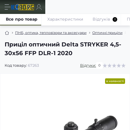
Все про товар
Характеристики
Відгуків
П
0
ПНБ, оптика, тепловізори та аксесуари
Оптичні приціли
Приціл оптичний Delta STRYKER 4,5-
30x56 FFP DLR-1 2020
Код товару:
67263
Відгуки:
0
в наявності