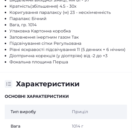
Видалення вихідної зіниці, мм 81 - 97
Кратність(збільшення) 4.5 - 30х
Коригування паралаксу (м) 23 - нескінченність
Паралакс Бічний
Вага, гр. 1014
Упаковка Картонна коробка
Заповнення інертним газом Так
Підсвічування сітки Регульована
Рівні яскравості підсвічування 11 (5 денних + 6 нічних)
Діоптрична корекція (у діоптріях) від -2 до +3
Фокальна площина Перша
Характеристики
ОСНОВНІ ХАРАКТЕРИСТИКИ
Тип виробу
Приціл
Вага
1014 г