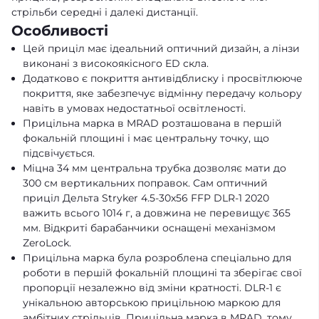
стрільби середні і далекі дистанції.
Особливості
Цей приціл має ідеальний оптичний дизайн, а лінзи
виконані з високоякісного ED скла.
Додатково є покриття антивідблиску і просвітлююче
покриття, яке забезпечує відмінну передачу кольору
навіть в умовах недостатньої освітленості.
Прицільна марка в MRAD розташована в першій
фокальній площині і має центральну точку, що
підсвічується.
Міцна 34 мм центральна трубка дозволяє мати до
300 см вертикальних поправок. Сам оптичний
приціл Дельта Stryker 4.5-30x56 FFP DLR-1 2020
важить всього 1014 г, а довжина не перевищує 365
мм. Відкриті барабанчики оснащені механізмом
ZeroLock.
Прицільна марка була розроблена спеціально для
роботи в першій фокальній площині та зберігає свої
пропорції незалежно від зміни кратності. DLR-1 є
унікальною авторською прицільною маркою для
амбітних стрільців. Прицільна марка в MRAD, тому