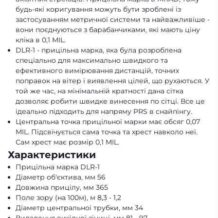
будь-які коригування можуть бути зроблені із
застосуванням метричної системи та найважливіше -
вони поєднуються з барабанчиками, які мають ціну
кліка в 0,1 MIL.
DLR-1 - прицільна марка, яка була розроблена
спеціально для максимально швидкого та
ефективного вимірювання дистанцій, точних
поправок на вітер і виявлення цілей, що рухаються. У
той же час, на мінімальній кратності дана сітка
дозволяє робити швидке винесення по сітці. Все це
ідеально підходить для напряму PRS в снайпінгу.
Центральна точка прицільної марки має обсяг 0,07
MIL. Підсвічується сама точка та хрест навколо неї.
Сам хрест має розмір 0,1 MIL.
Характеристики
Прицільна марка DLR-1
Діаметр об'єктива, мм 56
Довжина прицілу, мм 365
Поле зору (на 100м), м 8,3 - 1,2
Діаметр центральної трубки, мм 34