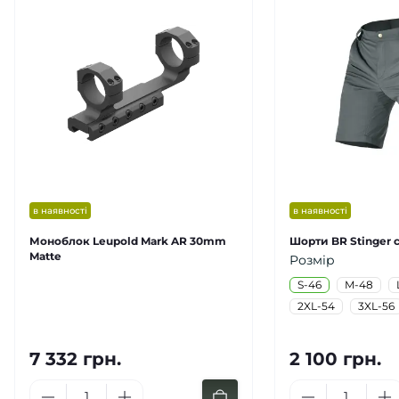
в наявності
в наявності
Моноблок Leupold Mark AR 30mm
Шорти BR Stinger с
Matte
Розмір
S-46
M-48
2XL-54
3XL-56
7 332 грн.
2 100 грн.