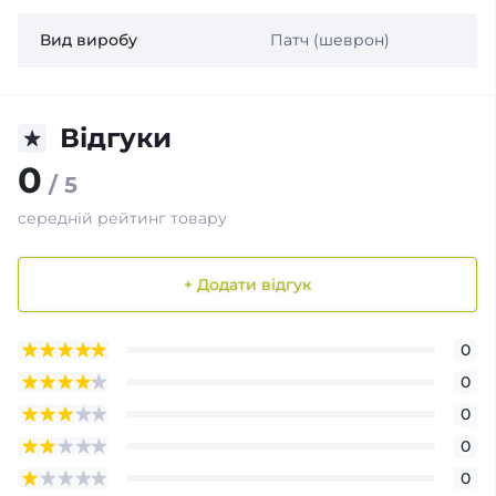
Вид виробу
Патч (шеврон)
Відгуки
0
/ 5
середній рейтинг товару
+ Додати відгук
0
0
0
0
0