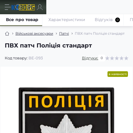
Все про товар
Характеристики
Відгуків
П
0
Військові аксесуари
Патчі
ПВХ патч Поліція стандарт
ПВХ патч Поліція стандарт
Код товару:
BE-093
Відгуки:
0
в наявності