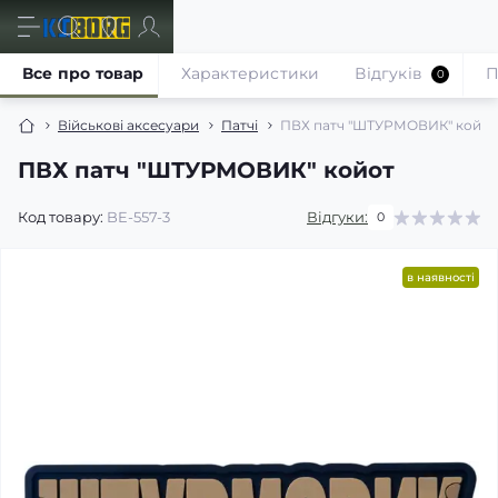
Все про товар
Характеристики
Відгуків
П
0
Військові аксесуари
Патчі
ПВХ патч "ШТУРМОВИК" койот
ПВХ патч "ШТУРМОВИК" койот
Код товару:
BE-557-3
Відгуки:
0
в наявності