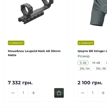
в наявності
в наявності
Моноблок Leupold Mark AR 30mm
Шорти BR Stinger с
Matte
Розмір
S-46
M-48
2XL-54
3XL-56
7 332 грн.
2 100 грн.