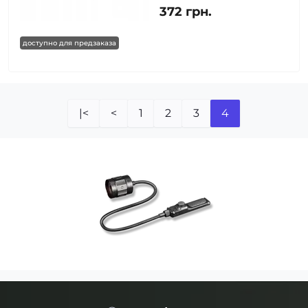
372 грн.
доступно для предзаказа
|<
<
1
2
3
4