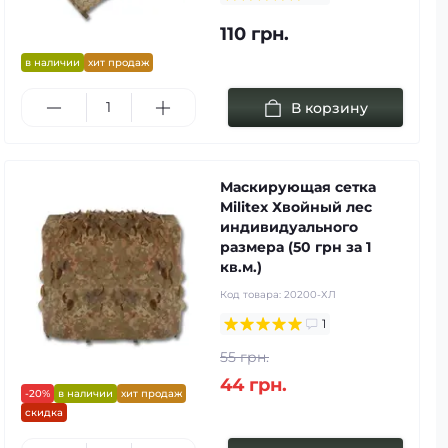
110 грн.
в наличии
хит продаж
В корзину
Маскирующая сетка
Militex Хвойный лес
индивидуального
размера (50 грн за 1
кв.м.)
Код товара:
20200-ХЛ
1
55 грн.
44 грн.
-20%
в наличии
хит продаж
скидка