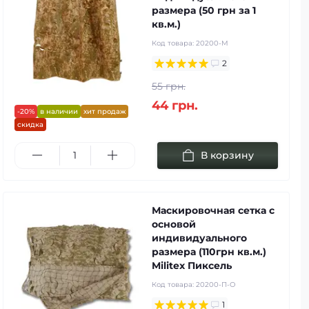
размера (50 грн за 1
кв.м.)
Код товара:
20200-М
2
55 грн.
44 грн.
-20%
в наличии
хит продаж
скидка
В корзину
Маскировочная сетка с
основой
индивидуального
размера (110грн кв.м.)
Militex Пиксель
Код товара:
20200-П-О
1