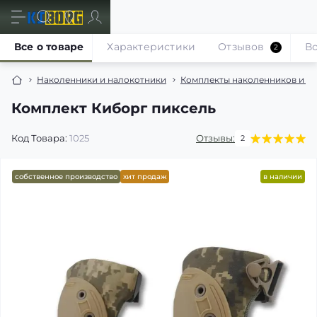
Все о товаре
Характеристики
Отзывов
В
2
Наколенники и налокотники
Комплекты наколенников и н
Комплект Киборг пиксель
Код Товара:
1025
Отзывы:
2
собственное производство
хит продаж
в наличии