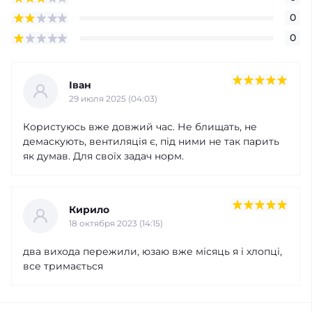
0
0
Іван
29 июля 2025 (04:03)
Користуюсь вже довжий час. Не блищать, не
демаскують, вентиляція є, під ними не так парить
як думав. Для своїх задач норм.
Кирило
18 октября 2023 (14:15)
два вихода пережили, юзаю вже місяць я і хлопці,
все тримається