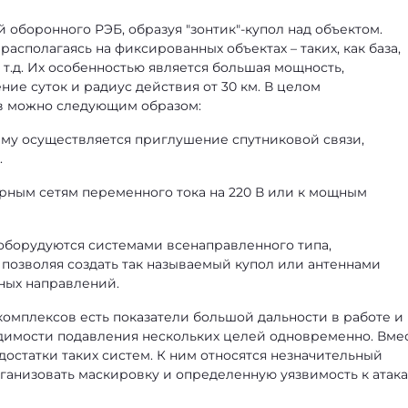
оборонного РЭБ, образуя "зонтик"-купол над объектом.
асполагаясь на фиксированных объектах – таких, как база,
 т.д. Их особенностью является большая мощность,
ние суток и радиус действия от 30 км. В целом
тв можно следующим образом:
чему осуществляется приглушение спутниковой связи,
.
арным сетям переменного тока на 220 В или к мощным
оборудуются системами всенаправленного типа,
 позволяя создать так называемый купол или антеннами
ных направлений.
омплексов есть показатели большой дальности в работе и
димости подавления нескольких целей одновременно. Вме
достатки таких систем. К ним относятся незначительный
ганизовать маскировку и определенную уязвимость к атак