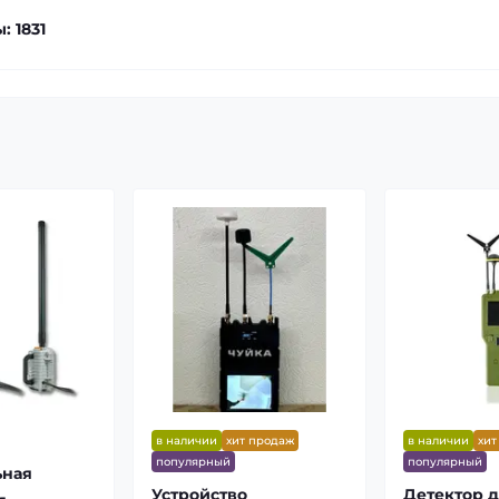
: 1831
в наличии
хит продаж
в наличии
хит
популярный
популярный
ьная
Устройство
Детектор 