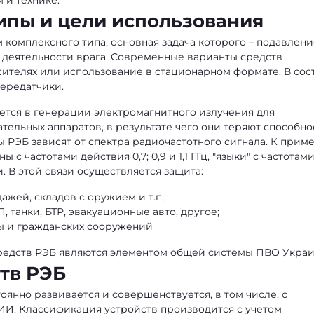
 и технике.
ипы и цели использования
 комплексного типа, основная задача которого – подавлени
 деятельности врага. Современные варианты средств
ителях или использование в стационарном формате. В сос
передатчики.
ется в генерации электромагнитного излучения для
ельных аппаратов, в результате чего они теряют способно
ы РЭБ зависят от спектра радиочастотного сигнала. К приме
с частотами действия 0,7; 0,9 и 1,1 ГГц, "языки" с частотам
и. В этой связи осуществляется защита:
жей, складов с оружием и т.п.;
 танки, БТР, эвакуационные авто, другое;
ы и гражданских сооружений
средств РЭБ являются элементом общей системы ПВО Украи
тв РЭБ
янно развивается и совершенствуется, в том числе, с
И. Классификация устройств производится с учетом