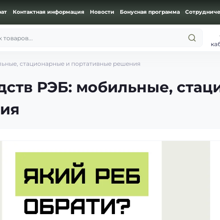
рат
Контактная информация
Новости
Бонусная программа
Сотрудниче
 товаров...
ка
льные, стационарные и портативные решения
ств РЭБ: мобильные, стац
ния