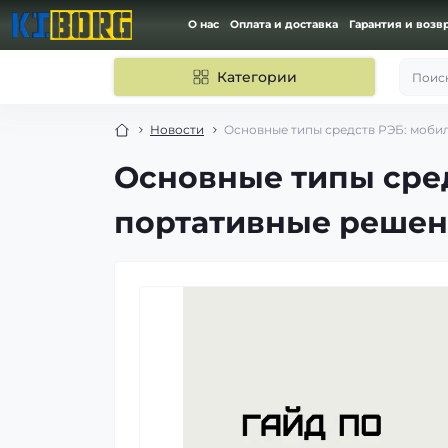
О нас
Оплата и доставка
Гарантия и возв
Категории
Поиск
Новости
Основные типы средств РЭБ: моби
Основные типы сред
портативные реше