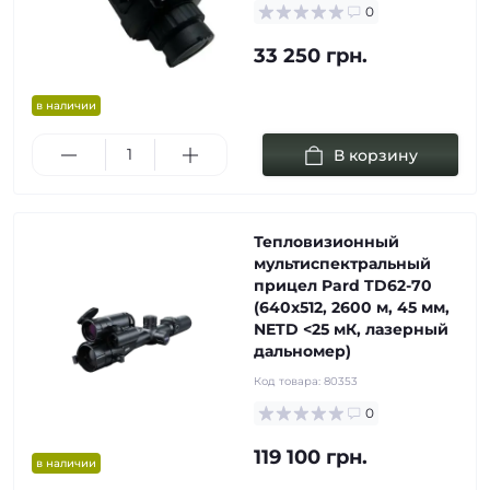
0
33 250 грн.
в наличии
В корзину
Тепловизионный
мультиспектральный
прицел Pard TD62-70
(640х512, 2600 м, 45 мм,
NETD <25 мК, лазерный
дальномер)
Код товара:
80353
0
119 100 грн.
в наличии