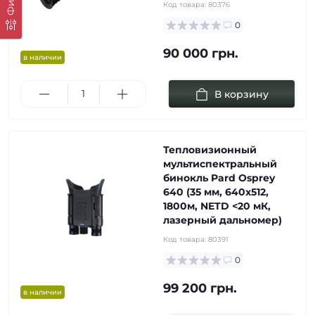
Код товара:
80376
0
90 000 грн.
в наличии
В корзину
Тепловизионный
мультиспектральный
бинокль Pard Osprey
640 (35 мм, 640х512,
1800м, NETD <20 мК,
лазерный дальномер)
Код товара:
80391
0
99 200 грн.
в наличии