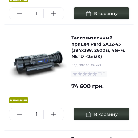
В корзину
Тепловизионный
прицел Pard SA32-45
(384х288, 2600м, 45мм,
NETD <25 мК)
Код товара:
80349
0
74 600 грн.
в наличии
В корзину