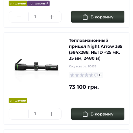
в наличии
популярный
В корзину
Тепловизионный
прицел Night Arrow 335
(384x288, NETD <25 мК,
35 мм, 2480 м)
Код товара:
80135
0
73 100 грн.
в наличии
В корзину