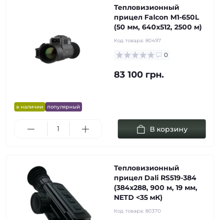
Тепловизионный
прицел Falcon M1-650L
(50 мм, 640х512, 2500 м)
Код товара:
80497
0
83 100 грн.
в наличии
популярный
В корзину
Тепловизионный
прицел Dali RS519-384
(384х288, 900 м, 19 мм,
NETD <35 мК)
Код товара:
80370