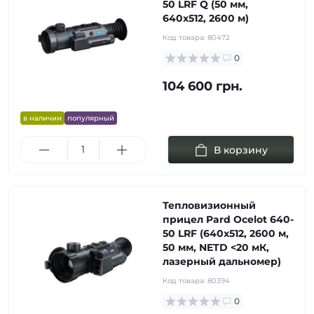
50 LRF Q (50 мм,
640х512, 2600 м)
Код товара:
80472
0
104 600 грн.
в наличии
популярный
В корзину
Тепловизионный
прицел Pard Ocelot 640-
50 LRF (640x512, 2600 м,
50 мм, NETD <20 мК,
лазерный дальномер)
Код товара:
80394
0