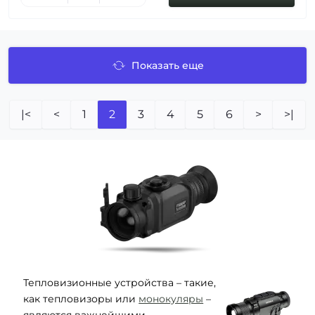
Показать еще
|<
<
1
2
3
4
5
6
>
>|
Тепловизионные устройства – такие,
как тепловизоры или
монокуляры
–
являются важнейшими