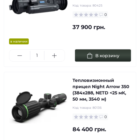
Код товара:
80425
0
37 900 грн.
в наличии
В корзину
Тепловизионный
прицел Night Arrow 350
(384x288, NETD <25 мК,
50 мм, 3540 м)
Код товара:
80136
0
84 400 грн.