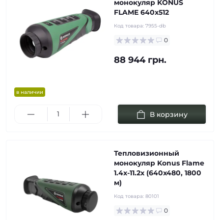
монокуляр KONUS
FLAME 640x512
Код товара:
7955-db
0
88 944 грн.
в наличии
В корзину
Тепловизионный
монокуляр Konus Flame
1.4x-11.2х (640x480, 1800
м)
Код товара:
80101
0