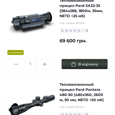
Тепловизионный
прицел Pard SA32-35
(384х288, 1800м, 35мм,
NETD <25 мК)
Код товара:
80348
0
69 600 грн.
в наличии
В корзину
Тепловизионный
прицел Pard Pantera
480-50 (480х360, 2600
м, 50 мм, NETD <20 мК)
Код товара:
80430
0