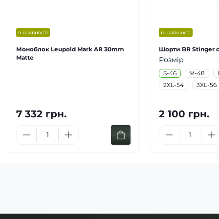
в наявності
в наявності
Моноблок Leupold Mark AR 30mm
Шорти BR Stinger с
Matte
Розмір
S-46
M-48
2XL-54
3XL-56
7 332 грн.
2 100 грн.