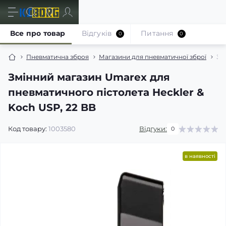
Все про товар
Відгуків
Питання
0
0
Пневматична зброя
Магазини для пневматичної зброї
Зм
Змінний магазин Umarex для
пневматичного пістолета Heckler &
Koch USP, 22 BB
Код товару:
1003580
Відгуки:
0
в наявності