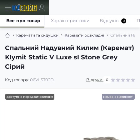
Все про товар
Характеристики
Відгуків
П
0
Каремати та сидушки
Каремати розкладні
Спальний Надув
Спальний Надувний Килим (Каремат)
Klymit Static V Luxe sl Stone Grey
Сірий
Код товару:
06VLST02D
Відгуки:
0
доступне передзамовлення
немає в наявності