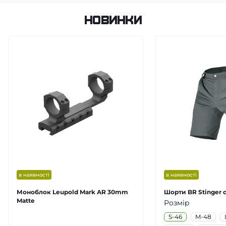
Новинки
в наявності
в наявності
Моноблок Leupold Mark AR 30mm
Шорти BR Stinger с
Matte
Розмір
S-46
M-48