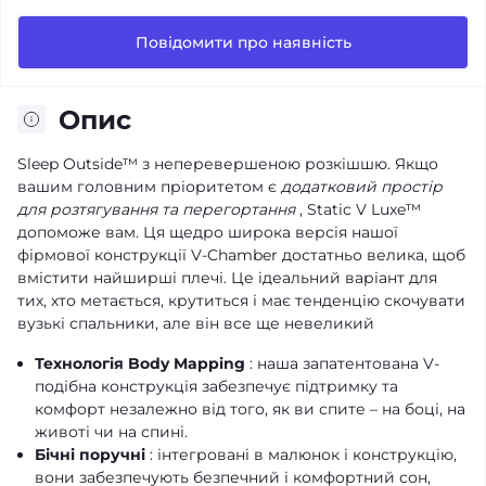
Повідомити про наявність
Опис
Sleep Outside™ з неперевершеною розкішшю. Якщо
вашим головним пріоритетом є
додатковий простір
для розтягування та перегортання
, Static V Luxe™
допоможе вам. Ця щедро широка версія нашої
фірмової конструкції V-Chamber достатньо велика, щоб
вмістити найширші плечі. Це ідеальний варіант для
тих, хто метається, крутиться і має тенденцію скочувати
вузькі спальники, але він все ще невеликий
Технологія Body Mapping
: наша запатентована V-
подібна конструкція забезпечує підтримку та
комфорт незалежно від того, як ви спите – на боці, на
животі чи на спині.
Бічні поручні
: інтегровані в малюнок і конструкцію,
вони забезпечують безпечний і комфортний сон,