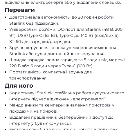
відключень електроенергії або у віддалених локаціях.
Переваги
Довготривала автономність: до 20 годин роботи
Starlink без підзарядки.
Універсальні роз’єми: DC-порт для Starlink (48 В, 200
Вт), USB/Type-C (65 Вт), Type-C до 140 Вт (вхід/вихід),
XT-60 для зарядки/розрядки.
Зручне керування: кнопка увімкнення/вимкнення
Starlink або пульт дистанційного керування.
Швидка зарядка: повна зарядка за 5 годин від мережі
220 В або 6 годин через Type-C (100 Вт).
Портативність: компактна і зручна для
транспортування.
Для кого
Користувачі Starlink: стабільна робота супутникового
інтернету під час відключень електроенергії.
Мандрівники та кемпери: живлення пристроїв у
походах чи на природі.
Віддалені працівники: безперебійний доступ до
інтернету у будь-якому місці.
Екстрені служби та волонтери: робота в польових