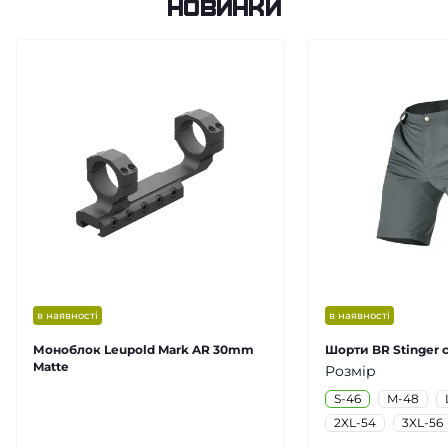
Новинки
в наявності
в наявності
Моноблок Leupold Mark AR 30mm
Шорти BR Stinger с
Matte
Розмір
S-46
M-48
2XL-54
3XL-56