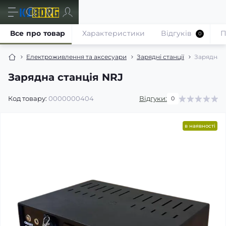
Все про товар
Характеристики
Відгуків
П
0
Електроживлення та аксесуари
Зарядні станції
Зарядна с
Зарядна станція NRJ
Код товару:
0000000404
Відгуки:
0
в наявності