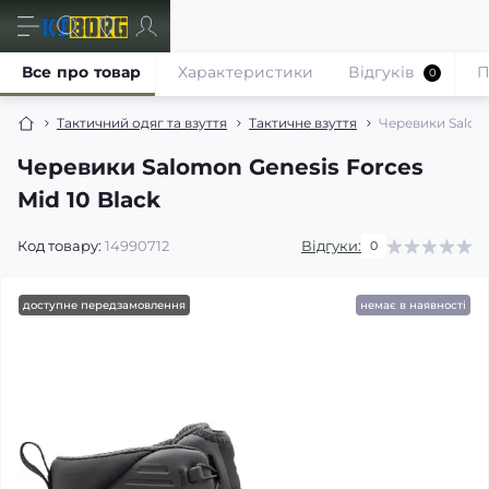
Все про товар
Характеристики
Відгуків
П
0
Тактичний одяг та взуття
Тактичне взуття
Черевики Salomo
Черевики Salomon Genesis Forces
Mid 10 Black
Код товару:
14990712
Відгуки:
0
доступне передзамовлення
немає в наявності