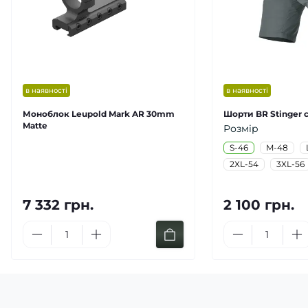
в наявності
в наявності
Моноблок Leupold Mark AR 30mm
Шорти BR Stinger с
Matte
Розмір
S-46
M-48
2XL-54
3XL-56
7 332 грн.
2 100 грн.