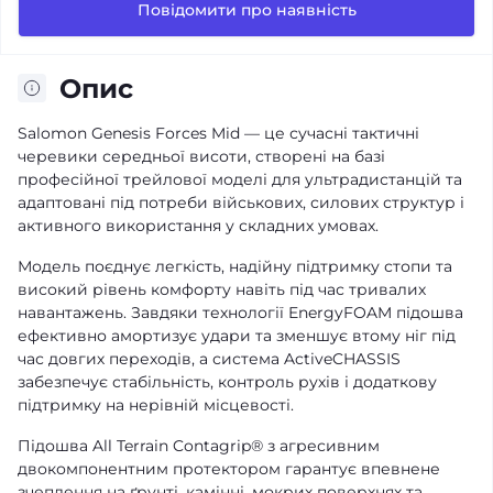
Повідомити про наявність
Опис
Salomon Genesis Forces Mid — це сучасні тактичні
черевики середньої висоти, створені на базі
професійної трейлової моделі для ультрадистанцій та
адаптовані під потреби військових, силових структур і
активного використання у складних умовах.
Модель поєднує легкість, надійну підтримку стопи та
високий рівень комфорту навіть під час тривалих
навантажень. Завдяки технології EnergyFOAM підошва
ефективно амортизує удари та зменшує втому ніг під
час довгих переходів, а система ActiveCHASSIS
забезпечує стабільність, контроль рухів і додаткову
підтримку на нерівній місцевості.
Підошва All Terrain Contagrip® з агресивним
двокомпонентним протектором гарантує впевнене
зчеплення на ґрунті, камінні, мокрих поверхнях та