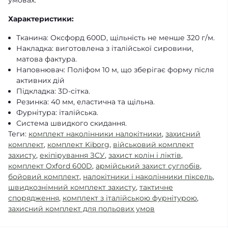
Характеристики:
Тканина: Оксфорд 600D, щільність не менше 320 г/м.
Накладка: виготовлена з італійської сировини,
матова фактура.
Наповнювач: Поліфом 10 м, що зберігає форму після
активних дій
Підкладка: 3D-сітка.
Резинка: 40 мм, еластична та щільна.
Фурнітура: італійська.
Система швидкого скидання.
Теги:
комплект наколінники налокітники
,
захисний
комплект
,
комплект Kiborg
,
військовий комплект
захисту
,
екіпірування ЗСУ
,
захист колін і ліктів
,
комплект Oxford 600D
,
армійський захист суглобів
,
бойовий комплект
,
налокітники і наколінники піксель
,
швидкознімний комплект захисту
,
тактичне
спорядження
,
комплект з італійською фурнітурою
,
захисний комплект для польових умов