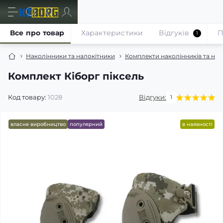
Все про товар
Характеристики
Відгуків
П
1
Наколінники та налокітники
Комплекти наколінників та нал
Комплект Кіборг піксель
Код товару:
1028
Відгуки:
1
власне виробництво
популярний
в наявності