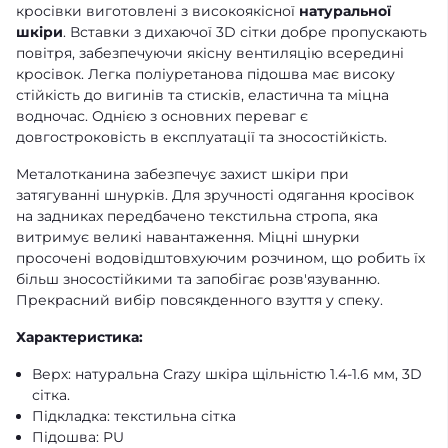
кросівки виготовлені з високоякісної
натуральної
шкіри
. Вставки з дихаючої 3D сітки добре пропускають
повітря, забезпечуючи якісну вентиляцію всередині
кросівок. Легка поліуретанова підошва має високу
стійкість до вигинів та стисків, еластична та міцна
водночас. Однією з основних переваг є
довгостроковість в експлуатації та зносостійкість.
Металотканина забезпечує захист шкіри при
затягуванні шнурків. Для зручності одягання кросівок
на задниках передбачено текстильна стропа, яка
витримує великі навантаження. Міцні шнурки
просочені водовідштовхуючим розчином, що робить їх
більш зносостійкими та запобігає розв'язуванню.
Прекрасний вибір повсякденного взуття у спеку.
Характеристика:
Верх: натуральна Crazy шкіра щільністю 1.4-1.6 мм, 3D
сітка.
Підкладка: текстильна сітка
Підошва: PU