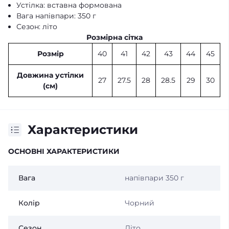
Устілка: вставна формована
Вага напівпари: 350 г
Сезон: літо
Розмірна сітка
Розмір
40
41
42
43
44
45
Довжина устілки
27
27.5
28
28.5
29
30
(см)
Характеристики
ОСНОВНІ ХАРАКТЕРИСТИКИ
Вага
напівпари 350 г
Колір
Чорний
Сезон
Літо