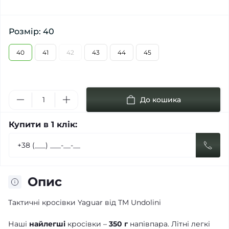
Розмір: 40
40
41
42
43
44
45
До кошика
Купити в 1 клік:
Опис
Тактичні кросівки Yaguar від TM Undolini
Наші
найлегші
кросівки –
350 г
напівпара. Літні легкі