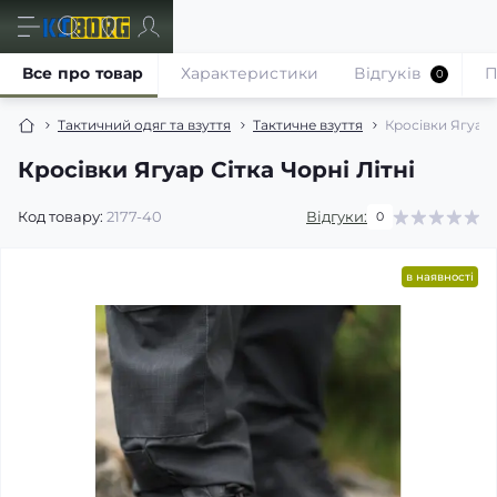
Все про товар
Характеристики
Відгуків
П
0
Тактичний одяг та взуття
Тактичне взуття
Кросівки Ягуар С
Кросівки Ягуар Сітка Чорні Літні
Код товару:
2177-40
Відгуки:
0
в наявності