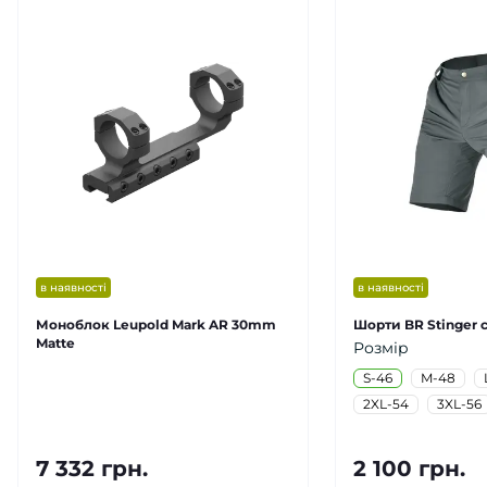
в наявності
в наявності
Моноблок Leupold Mark AR 30mm
Шорти BR Stinger с
Matte
Розмір
S-46
M-48
2XL-54
3XL-56
7 332 грн.
2 100 грн.