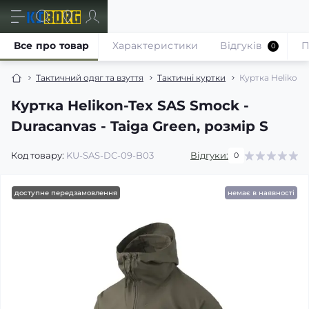
Все про товар
Характеристики
Відгуків
П
0
Тактичний одяг та взуття
Тактичні куртки
Куртка Helikon-T
Куртка Helikon-Tex SAS Smock -
Duracanvas - Taiga Green, розмір S
Код товару:
KU-SAS-DC-09-B03
Відгуки:
0
доступне передзамовлення
немає в наявності