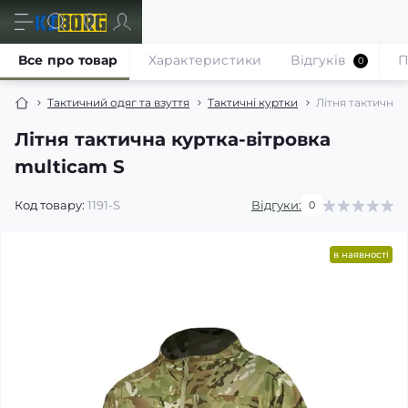
Все про товар
Характеристики
Відгуків
П
0
Тактичний одяг та взуття
Тактичні куртки
Літня тактична 
Літня тактична куртка-вітровка
multicam S
Код товару:
1191-S
Відгуки:
0
в наявності