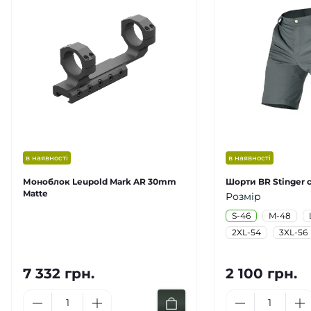
в наявності
в наявності
Моноблок Leupold Mark AR 30mm
Шорти BR Stinger с
Matte
Розмір
S-46
M-48
2XL-54
3XL-56
7 332 грн.
2 100 грн.