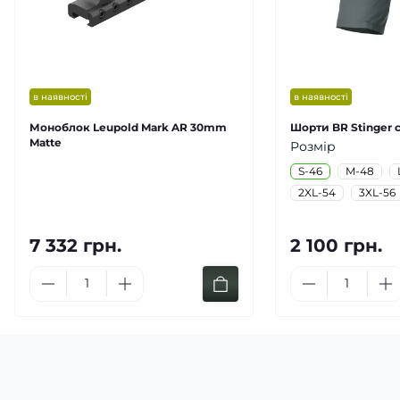
в наявності
в наявності
Моноблок Leupold Mark AR 30mm
Шорти BR Stinger с
Matte
Розмір
S-46
M-48
2XL-54
3XL-56
7 332 грн.
2 100 грн.