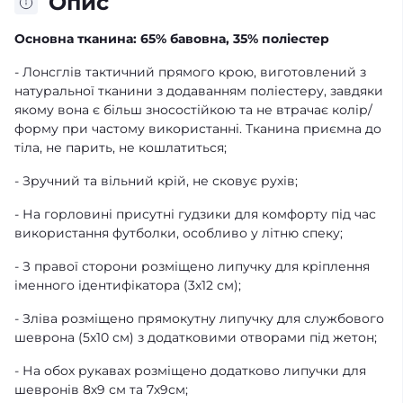
Опис
Основна тканина: 65% бавовна, 35% поліестер
- Лонсглів тактичний прямого крою, виготовлений з
натуральної тканини з додаванням поліестеру, завдяки
якому вона є більш зносостійкою та не втрачає колір/
форму при частому використанні. Тканина приємна до
тіла, не парить, не кошлатиться;
- Зручний та вільний крій, не сковує рухів;
- На горловині присутні гудзики для комфорту під час
використання футболки, особливо у літню спеку;
- З правої сторони розміщено липучку для кріплення
іменного ідентифікатора (3х12 см);
- Зліва розміщено прямокутну липучку для службового
шеврона (5х10 см) з додатковими отворами під жетон;
- На обох рукавах розміщено додатково липучки для
шевронів 8х9 см та 7х9см;