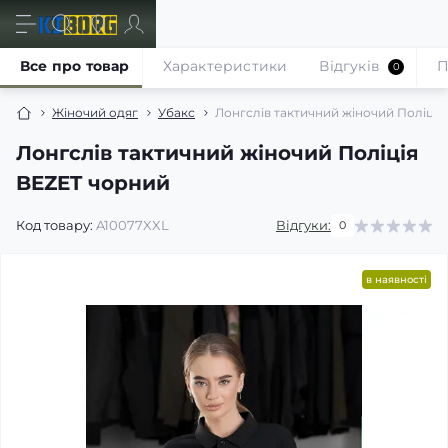
Все про товар
Характеристики
Відгуків
П
0
Жіночий одяг
Убакс
Лонгслів тактичний жіночий Поліція
Лонгслів тактичний жіночий Поліція
BEZET чорний
Код товару:
A10077XXL
Відгуки:
0
в наявності