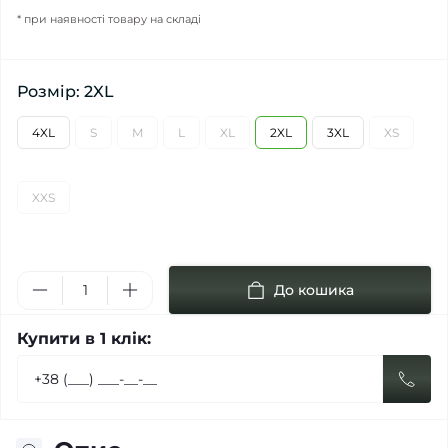
* при наявності товару на складі
Розмір: 2XL
4XL
S
M
L
XL
2XL
3XL
XS
XXS
До кошика
Купити в 1 клік: