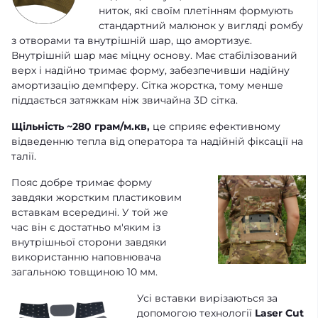
ниток, які своїм плетінням формують
стандартний малюнок у вигляді ромбу
з отворами та внутрішній шар, що амортизує.
Внутрішній шар має міцну основу. Має стабілізований
верх і надійно тримає форму, забезпечивши надійну
амортизацію демпферу. Сітка жорстка, тому менше
піддається затяжкам ніж звичайна 3D сітка.
Щільність ~280 грам/м.кв,
це сприяє ефективному
відведенню тепла від оператора та надійній фіксації на
талії.
Пояс добре тримає форму
завдяки жорстким пластиковим
вставкам всередині. У той же
час він є достатньо м'яким із
внутрішньої сторони завдяки
використанню наповнювача
загальною товщиною 10 мм.
Усі вставки вирізаються за
допомогою технології
Laser Cut