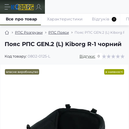
Все про товар
Характеристики
Відгуків
П
0
РПС Розгрузки
РПС Пояси
Пояс РПС GEN.2 (L) Kiborg R-
Пояс РПС GEN.2 (L) Kiborg R-1 чорний
Код товару:
0802-0125-L
Відгуки:
0
власне виробництво
в наявності