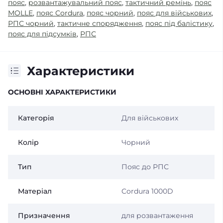
пояс
,
розвантажувальний пояс
,
тактичний ремінь
,
пояс
MOLLE
,
пояс Cordura
,
пояс чорний
,
пояс для військових
,
РПС чорний
,
тактичне спорядження
,
пояс під балістику
,
пояс для підсумків
,
РПС
Характеристики
ОСНОВНІ ХАРАКТЕРИСТИКИ
Категорія
Для військових
Колір
Чорний
Тип
Пояс до РПС
Матеріал
Cordura 1000D
Призначення
для розвантаження