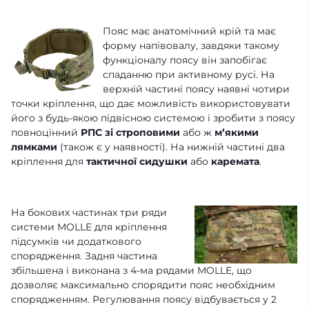
Пояс має анатомічний крій та має
форму напівовалу, завдяки такому
функціоналу поясу він запобігає
спаданню при активному русі. На
верхній частині поясу наявні чотири
точки кріплення, що дає можливість використовувати
його з будь-якою підвісною системою і зробити з поясу
повноцінний
РПС зі строповими
або ж
мʼякими
лямками
(також є у наявності). На нижній частині два
кріплення для
тактичної сидушки
або
каремата
.
На бокових частинах три ряди
системи MOLLE для кріплення
підсумків чи додаткового
спорядження. Задня частина
збільшена і виконана з 4-ма рядами MOLLE, що
дозволяє максимально спорядити пояс необхідним
спорядженням. Регулювання поясу відбувається у 2