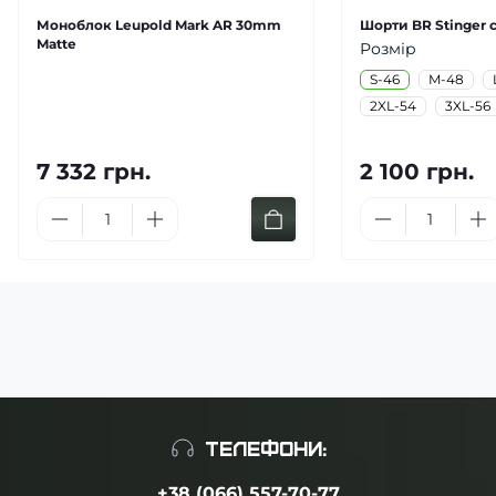
Моноблок Leupold Mark AR 30mm
Шорти BR Stinger с
Matte
Розмір
S-46
M-48
2XL-54
3XL-56
7 332 грн.
2 100 грн.
ТЕЛЕФОНИ:
+38 (066) 557-70-77