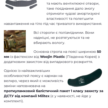
та мають вентилюючі отвори,
таке поєднання дало змогу
отримати чудові амортизуючі
властивості та полегшити
навантаження на тіло під час тривалого використання.
Всі сторопи є поліамідними. Вони
надміцні, не розтягуються та не
вбирають вологу.
Основна стропа на поясі шириною
50
мм
із фастексом від
Woojin Plastic
(Південна Корея) з
додатковим захистом від випадкового розкриття.
Однією із найважливіших
особливостей поясу є карман на
велкро, через який є можливість
заміни наповнювача на
протиуламковий балістичний пакет 1 класу захисту
за
ДСТУ від компанії Militex
(є у наявності, не йде у
комплекті).