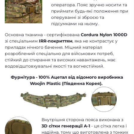
оператора. Пояс зручно носити та
приймати будь-які положення при
оперуванні зі зброєю та
підсумками на ньому.
Основна тканина - сертифікована
Cordura Nylon 1000D
зі спеціальним
IRR-покриттям
, яка не контрастує у
приладах нічного бачення. Міцний матеріал
розроблений спеціально для військових потреб,
стійкий до стирання та високих навантажень, має
водовідштовхувальні якості та вогнестійкий.
Фурнітура - 100% Ацетал від відомого виробника
Woojin Plastic (Південна Корея).
Внутрішня сторона пояса виконана з
3D сітки генерації А-1
- ця сітка легка і
надійна, тому що виготовлена з тонких