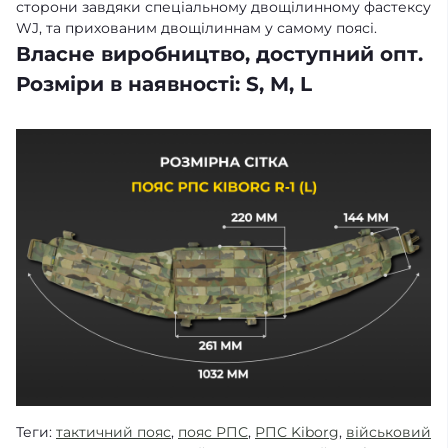
сторони завдяки спеціальному двощілинному фастексу
WJ, та прихованим двощілиннам у самому поясі.
Власне виробництво, доступний опт.
Розміри в наявності:
S
,
M
, L
Теги:
тактичний пояс
,
пояс РПС
,
РПС Kiborg
,
військовий