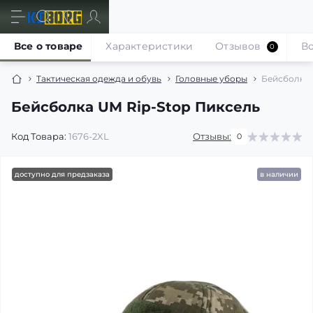
Все о товаре
Характеристики
Отзывов
В
0
Тактическая одежда и обувь
Головные уборы
Бейсболка 
Бейсболка UM Rip-Stop Пиксель
Код Товара:
1676-2XL
Отзывы:
0
доступно для предзаказа
в наличии