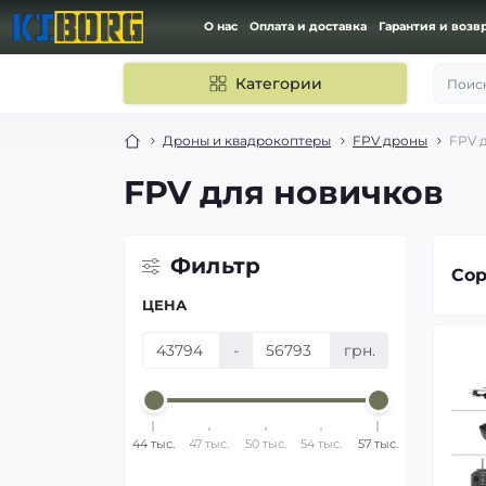
О нас
Оплата и доставка
Гарантия и возв
Категории
Поиск
Дроны и квадрокоптеры
FPV дроны
FPV 
FPV для новичков
Фильтр
Сор
ЦЕНА
-
грн.
44 тыс.
47 тыс.
50 тыс.
54 тыс.
57 тыс.