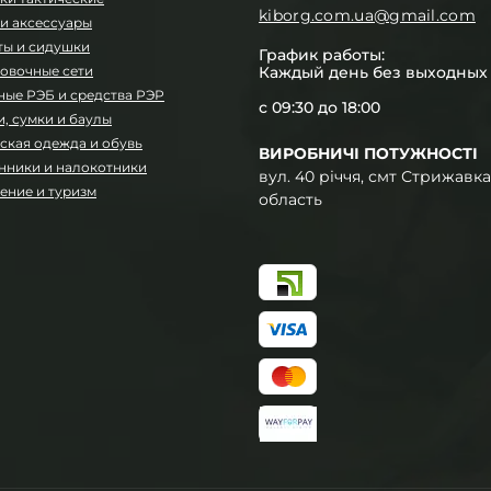
kiborg.com.ua@gmail.com
и аксессуары
ты и сидушки
График работы:
овочные сети
Каждый день без выходных
ные РЭБ и средства РЭР
с 09:30 до 18:00
, сумки и баулы
ская одежда и обувь
ВИРОБНИЧІ ПОТУЖНОСТІ
нники и налокотники
вул. 40 річчя, смт Стрижавка
ение и туризм
область