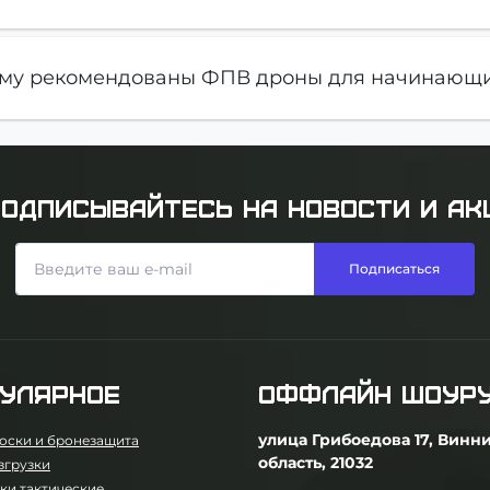
му рекомендованы ФПВ дроны для начинающ
ОДПИСЫВАЙТЕСЬ НА НОВОСТИ И АК
Подписаться
УЛЯРНОЕ
ОФФЛАЙН ШОУР
улица Грибоедова 17, Винн
оски и бронезащита
область, 21032
згрузки
ки тактические