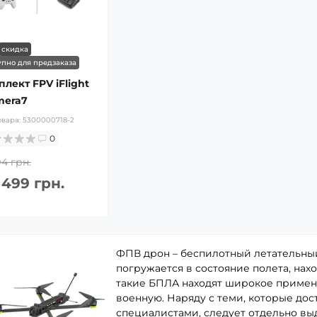
скидка
упно для предзаказа
лект FPV iFlight
mera7
овара:
5300000718-2
0
94 грн.
 499 грн.
ФПВ дрон – беспилотный летательный
погружается в состояние полета, нах
такие БПЛА находят широкое примен
военную. Наряду с теми, которые до
специалистами, следует отдельно вы