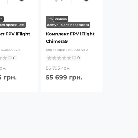
ка
-2%
скидка
для предзаказа
доступно для предзаказа
т FPV iFlight
Комплект FPV iFlight
Chimera9
:
5300000715
Код товара:
5300000721-2
0
0
рн.
56 793 грн.
5 грн.
55 699 грн.