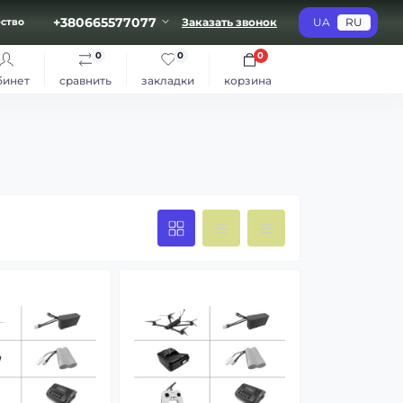
+380665577077
Заказать звонок
UA
RU
ство
0
0
0
бинет
сравнить
закладки
корзина