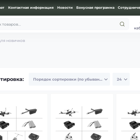
рат
Контактная информация
Новости
Бонусная программа
Сотрудниче
 товаров...
ка
для новичков
тировка: