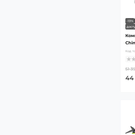
-13%
дост
Комп
Chi
Код т
51 3
44