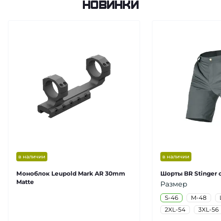
Новинки
в наличии
в наличии
Моноблок Leupold Mark AR 30mm
Шорты BR Stinger 
Matte
Размер
S-46
M-48
2XL-54
3XL-56