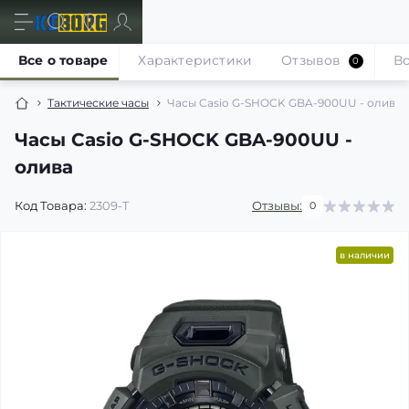
Все о товаре
Характеристики
Отзывов
В
0
Тактические часы
Часы Casio G-SHOCK GBA-900UU - олива
Часы Casio G-SHOCK GBA-900UU -
олива
Код Товара:
2309-T
Отзывы:
0
в наличии