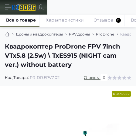
Все о товаре
Характеристики
Отзывов
В
0
Дроны и квадрокоптеры
FPV дроны
ProDrone
Квадроко
Квадрокоптер ProDrone FPV 7inch
VTx5.8 (2.5w) \ TxES915 (NIGHT cam
ver.) without battery
Код Товара:
PR-DR.FPV7.02
Отзывы:
0
в наличии