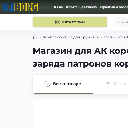
О нас
Оплата и доставка
Гарантия и возв
Категории
Поиск
Комплектующие для оружия
Магазины для А
Магазин для АК кор
заряда патронов к
Все о товаре
Харак