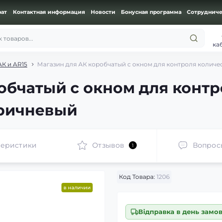
рат
Контактная информация
Новости
Бонусная программа
Сотрудниче
 товаров...
ка
К и AR15
Магазин для АК коробчатый с окном для контроля количе
обчатый с окном для контр
оричневый
теристики
Отзывов
Вопрос
1
Код Товара:
1206
в наличии
Відправка в день замо