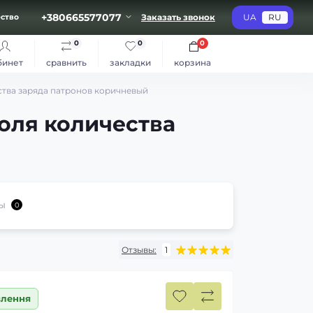
+380665577077
Заказать звонок
UA
RU
ство
0
0
0
бинет
сравнить
закладки
корзина
ства заряда патронов коричневый
оля количества
ы
0
Отзывы:
1
влення