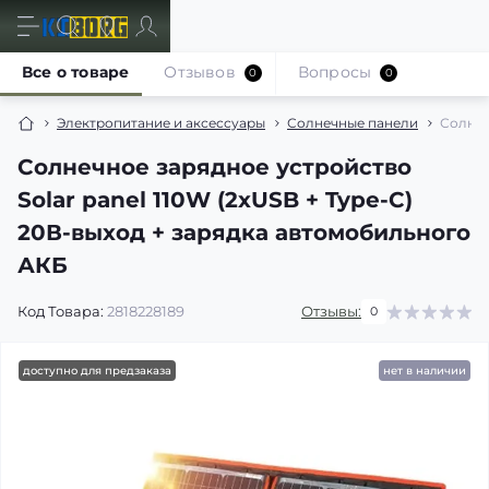
Все о товаре
Отзывов
Вопросы
0
0
Электропитание и аксессуары
Солнечные панели
Солнеч
Солнечное зарядное устройство
Solar panel 110W (2xUSB + Type-C)
20В-выход + зарядка автомобильного
АКБ
Код Товара:
2818228189
Отзывы:
0
доступно для предзаказа
нет в наличии