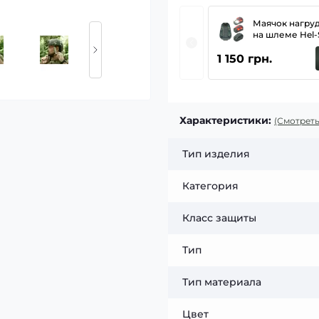
Маячок нагру
на шлеме Hel-S
GEN III (R) Кр
1 150 грн.
Характеристики:
(Смотреть
Тип изделия
Категория
Класс защиты
Тип
Тип материала
Цвет