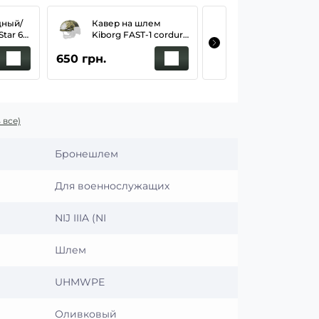
дный/
Кавер на шлем
Крепление
tar 6
Kiborg FAST-1 cordura
Чебурашки дл
асный
pixel MM-14.
активных науш
650 грн.
790 грн.
EARMOR хаки (
core arc & team
wendy)
 все)
Бронешлем
Для военнослужащих
NIJ IIIA (NI
Шлем
UHMWPE
Оливковый