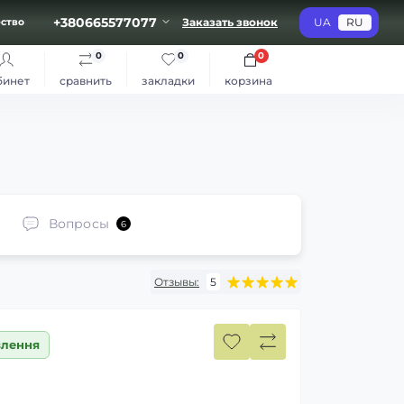
+380665577077
Заказать звонок
UA
RU
ство
0
0
0
бинет
сравнить
закладки
корзина
Вопросы
6
Отзывы:
5
влення