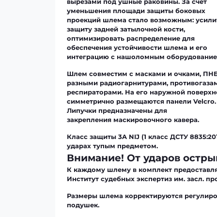
вырезами под ушные раковины. За счет
уменьшения площади защиты боковых
проекций шлема стало возможным: усили
защиту задней затылочной кости,
оптимизировать распределение для
обеспечения устойчивости шлема и его
интеграцию с нашоломным оборудование
Шлем совместим с
масками и очками
,
ПН
разными
радиогарнитурами
, противогаза
респираторами. На его наружной поверхн
симметрично размещаются
панели Velсro
.
Липучки предназначены для
закрепления
маскировочного кавера
.
Класс защиты 3A NIJ (1 класс ДСТУ 8835:20
ударах тупым предметом.
Внимание! От ударов остры
К каждому шлему в комплект предоставля
Институт судебных экспертиз им. засл. про
Размеры шлема корректируются регулир
подушек.