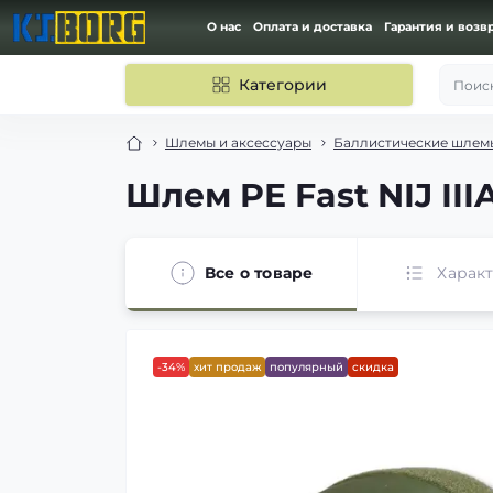
О нас
Оплата и доставка
Гарантия и возв
Категории
Поиск
Шлемы и аксессуары
Баллистические шлем
Шлем PE Fast NIJ II
Все о товаре
Харак
-34%
хит продаж
популярный
скидка