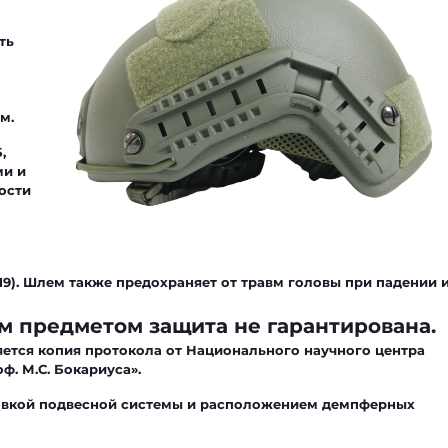
ть
м.
Б
,
ми и
ости
19).
Шлем также предохраняет от травм головы при падении 
м предметом защита не гарантирована.
ется копия протокола от Национального научного центра
ф. М.С. Бокариуса».
овкой подвесной системы и расположением демпферных