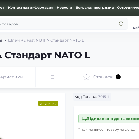
рат
Контактная информация
Новости
Бонусная программа
Сотрудниче
 товаров...
ка
ы
Шлем PE Fast NIJ IIIA Стандарт NATO L
IA Стандарт NATO L
теристики
Отзывов
5
Код Товара:
7015-L
в наличии
Відправка в день замо
* при наявності товару на складі