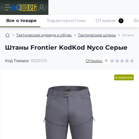
Все о товаре
Характеристики
Отзывов
В
0
Тактическая одежда и обувь
Тактические штаны
Штаны F
Штаны Frontier KodKod Nyco Серые
Код Товара:
19220115
Отзывы:
0
в наличии