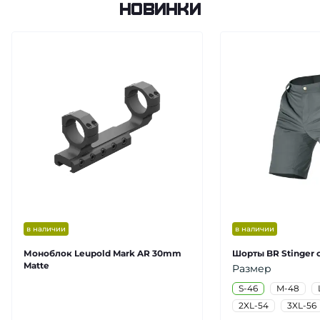
Новинки
в наличии
в наличии
Моноблок Leupold Mark AR 30mm
Шорты BR Stinger 
Matte
Размер
S-46
M-48
2XL-54
3XL-56