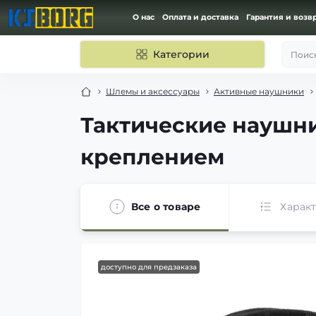
О нас
Оплата и доставка
Гарантия и возв
Категории
Поиск
Шлемы и аксессуары
Активные наушники
Тактические наушн
креплением
Все о товаре
Харак
доступно для предзаказа