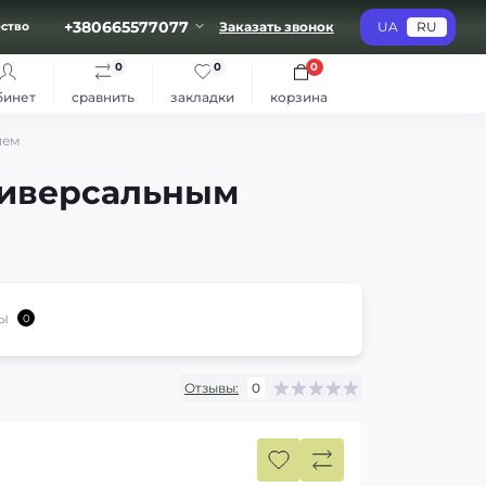
+380665577077
Заказать звонок
UA
RU
ство
0
0
0
бинет
сравнить
закладки
корзина
ием
ниверсальным
ы
0
Отзывы:
0