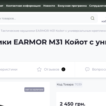
рат
Контактная информация
Новости
Бонусная программа
Сотрудниче
 товаров...
ка
Тактические наушники EARMOR M31 Койот с универсальным креплен
ики EARMOR M31 Койот с у
теристики
Отзывов
Вопрос
0
Код Товара:
7039
нет в наличии
2 450 грн.