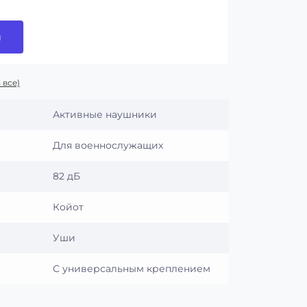
и
 все)
Активные наушники
Для военнослужащих
82 дБ
Койот
Уши
С универсальным креплением