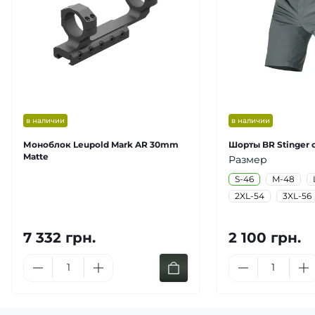
в наличии
в наличии
Моноблок Leupold Mark AR 30mm
Шорты BR Stinger 
Matte
Размер
S-46
M-48
2XL-54
3XL-56
7 332 грн.
2 100 грн.