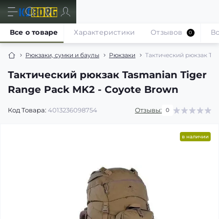
Все о товаре
Характеристики
Отзывов
В
0
Рюкзаки, сумки и баулы
Рюкзаки
Тактический рюкзак Tas
Тактический рюкзак Tasmanian Tiger
Range Pack MK2 - Coyote Brown
Код Товара:
4013236098754
Отзывы:
0
в наличии