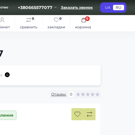
+380665577077
Заказать звонок
UA
RU
ство
0
0
0
бинет
сравнить
закладки
корзина
7
ы
0
Отзывы:
0
влення