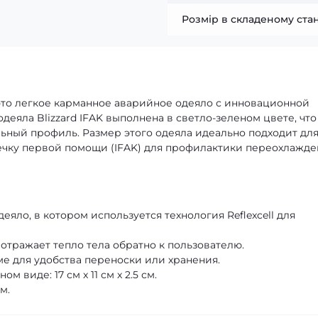
Розмір в складеному стан
 — это легкое карманное аварийное одеяло с инновационной
одеяла Blizzard IFAK выполнена в светло-зеленом цвете, что
льный профиль. Размер этого одеяла идеально подходит дл
ечку первой помощи (IFAK) для профилактики переохлажде
ло, в котором используется технология Reflexcell для
тражает тепло тела обратно к пользователю.
е для удобства переноски или хранения.
виде: 17 см x 11 см x 2.5 см.
м.