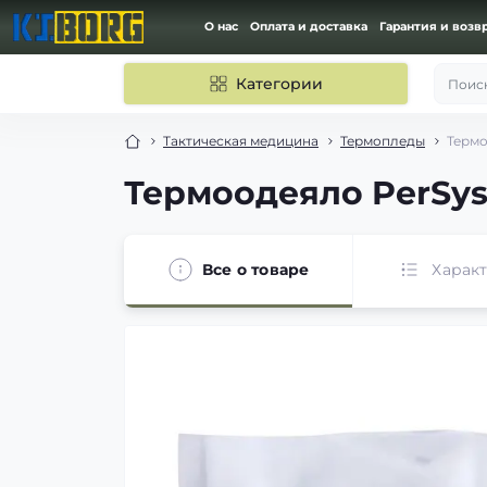
О нас
Оплата и доставка
Гарантия и возв
Категории
Поиск
Тактическая медицина
Термопледы
Термо
Термоодеяло PerSys 
Все о товаре
Харак