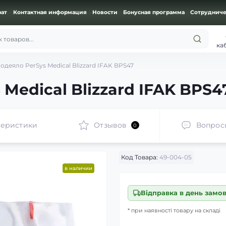
рат
Контактная информация
Новости
Бонусная программа
Сотрудниче
 товаров...
ка
одеяло PerSys Medical Blizzard IFAK BPS47
Medical Blizzard IFAK BPS4
теристики
Отзывов
Вопрос
0
Код Товара:
49-004-05
в наличии
Відправка в день замо
* при наявності товару на складі