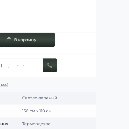
В корзину
 все)
Светло-зеленый
156 см x 110 см
ення
Термоодеяла