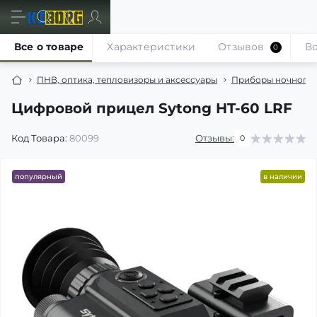
Все о товаре
Характеристики
Отзывов
В
0
ПНВ, оптика, тепловизоры и аксессуары
Приборы ночного 
Цифровой прицел Sytong HT-60 LRF
Код Товара:
80099
Отзывы:
0
популярный
в наличии