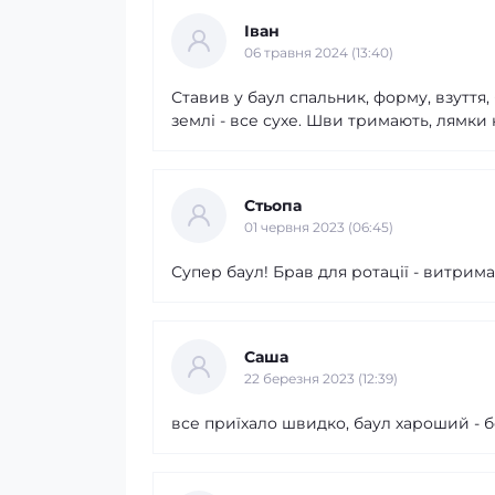
Іван
06 травня 2024 (13:40)
Ставив у баул спальник, форму, взуття,
землі - все сухе. Шви тримають, лямки
Стьопа
01 червня 2023 (06:45)
Супер баул! Брав для ротації - витрим
Саша
22 березня 2023 (12:39)
все приїхало швидко, баул хароший - б