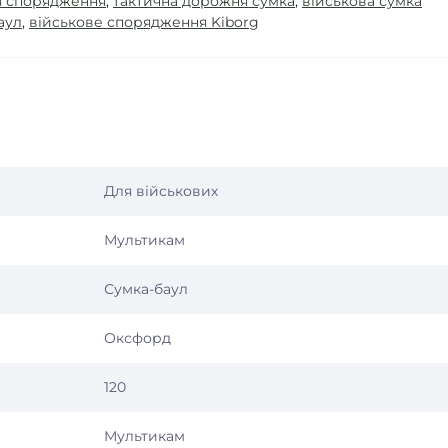
я спорядження
,
тактична дорожня сумка
,
військова сумка
аул
,
військове спорядження Kiborg
Для військових
Мультикам
Сумка-баул
Оксфорд
120
Мультикам