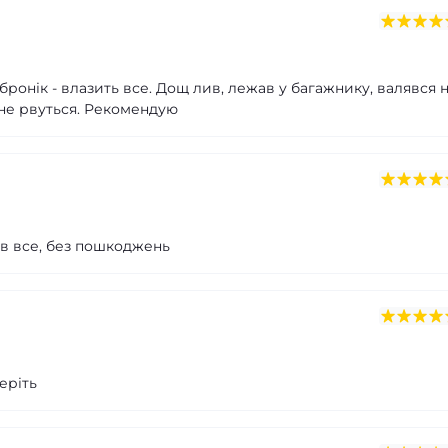
 бронік - влазить все. Дощ лив, лежав у багажнику, валявся 
 не рвуться. Рекомендую
ав все, без пошкоджень
еріть