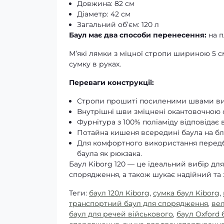
Довжина: 82 см
Діаметр: 42 см
Загальний об’єм: 120 л
Баул має два способи перенесення:
на п
М’які лямки з міцної стропи шириною 5 с
сумку в руках.
Переваги конструкції:
Стропи прошиті посиленими швами вис
Внутрішні шви зміцнені окантовочною с
Фурнітура з 100% поліаміду відповідає
Потайна кишеня всередині баула на бли
Для комфортного використання передба
баула як рюкзака.
Баул Kiborg 120 — це ідеальний вибір дл
спорядження, а також шукає надійний та 
Теги:
баул 120л Kiborg
,
сумка баул Kiborg
,
транспортний баул для спорядження
,
вел
баул для речей військового
,
баул Oxford