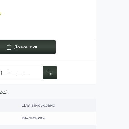
До кошика
 усі)
Для військових
Мультикам