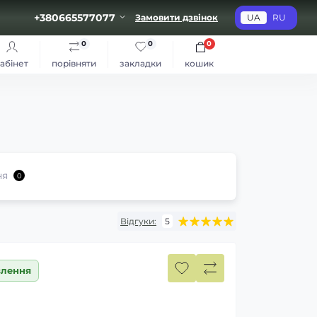
+380665577077
Замовити дзвінок
UA
RU
0
0
0
абінет
порівняти
закладки
кошик
ня
0
Відгуки:
5
влення