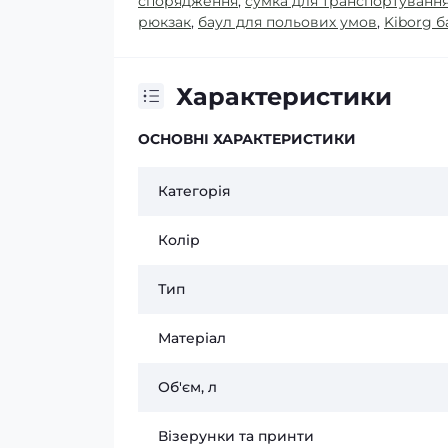
спорядження
,
сумка для транспортуванн
рюкзак
,
баул для польових умов
,
Kiborg б
Характеристики
ОСНОВНІ ХАРАКТЕРИСТИКИ
Категорія
Колір
Тип
Матеріал
Об'єм, л
Візерунки та принти