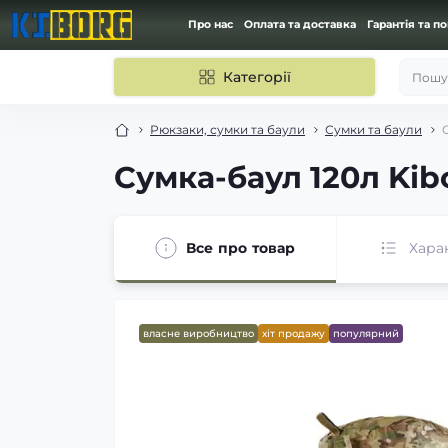
Про нас
Оплата та доставка
Гарантія та п
Категорії
Пошук
Рюкзаки, сумки та баули
Сумки та баули
Сумка-баул 120л Ki
Все про товар
Хара
власне виробництво
хіт продажу
популярний