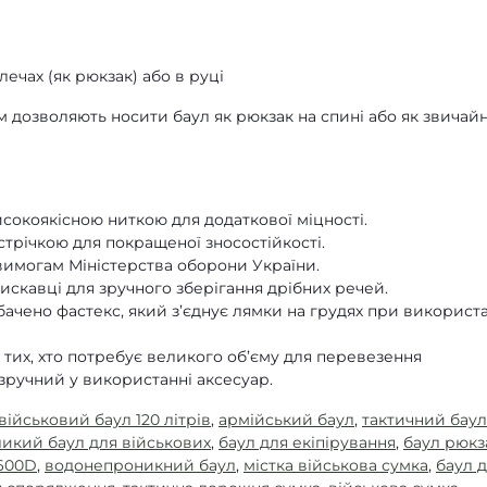
лечах (як рюкзак) або в руці
м дозволяють носити баул як рюкзак на спині або як звичай
окоякісною ниткою для додаткової міцності.
трічкою для покращеної зносостійкості.
 вимогам Міністерства оборони України.
скавці для зручного зберігання дрібних речей.
чено фастекс, який з’єднує лямки на грудях при використа
я тих, хто потребує великого об’єму для перевезення
зручний у використанні аксесуар.
військовий баул 120 літрів
,
армійський баул
,
тактичний баул
икий баул для військових
,
баул для екіпірування
,
баул рюкз
 600D
,
водонепроникний баул
,
містка військова сумка
,
баул 