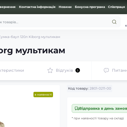
овернення
Контактна інформація
Новини
Бонусна програма
Співпраця
 товарів...
к
Сумка-баул 120л Kiborg мультикам
borg мультикам
ктеристики
Відгуків
Питан
5
Код товару:
2801-0211-00
в наявності
Відправка в день замо
* при наявності товару на складі