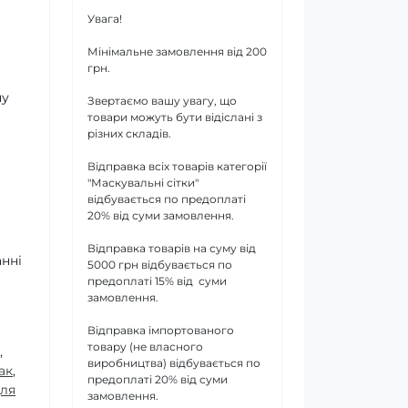
Увага!
Мінімальне замовлення від 200
грн.
ну
Звертаємо вашу увагу, що
товари можуть бути відіслані з
різних складів.
Відправка всіх товарів категорії
"Маскувальні сітки"
відбувається по предоплаті
20% від суми замовлення.
Відправка товарів на суму від
нні
5000 грн відбувається по
предоплаті 15% від суми
замовлення.
Відправка імпортованого
товару (не власного
,
виробництва) відбувається по
ак
,
предоплаті 20% від суми
для
замовлення.