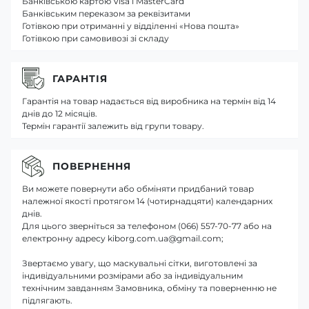
Банківською картою Visa і MasterCard
Банківським переказом за реквізитами
Готівкою при отриманні у відділенні «Нова пошта»
Готівкою при самовивозі зі складу
ГАРАНТІЯ
Гарантія на товар надається від виробника на термін від 14
днів до 12 місяців.
Термін гарантії залежить від групи товару.
ПОВЕРНЕННЯ
Ви можете повернути або обміняти придбаний товар
належної якості протягом 14 (чотирнадцяти) календарних
днів.
Для цього зверніться за телефоном (066) 557-70-77 або на
електронну адресу kiborg.com.ua@gmail.com;
Звертаємо увагу, що маскувальні сітки, виготовлені за
індивідуальними розмірами або за індивідуальним
технічним завданням Замовника, обміну та поверненню не
підлягають.