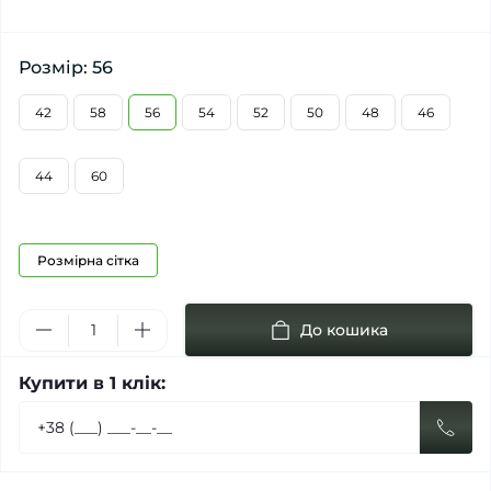
Розмір: 56
42
58
56
54
52
50
48
46
44
60
Розмірна сітка
До кошика
Купити в 1 клік: