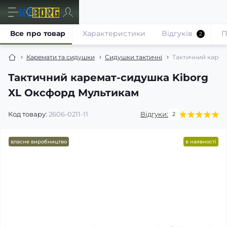
Все про товар
Характеристики
Відгуків
П
2
Каремати та сидушки
Сидушки тактичні
Тактичний карем
Тактичний каремат-сидушка Kiborg
XL Оксфорд Мультикам
Код товару:
2606-0211-11
Відгуки:
2
власне виробництво
в наявності