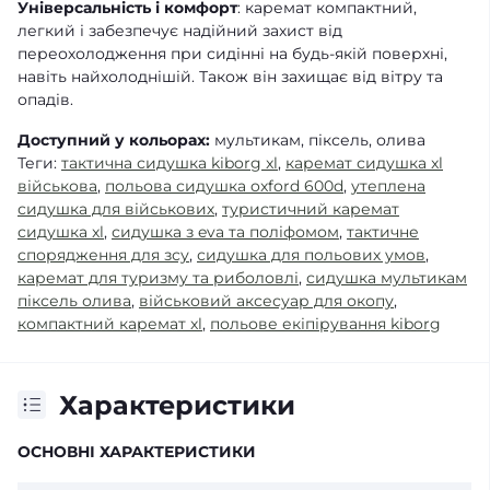
Універсальність і комфорт
: каремат компактний,
легкий і забезпечує надійний захист від
переохолодження при сидінні на будь-якій поверхні,
навіть найхолоднішій. Також він захищає від вітру та
опадів.
Доступний у кольорах:
мультикам, піксель, олива
Теги:
тактична сидушка kiborg xl
,
каремат сидушка xl
військова
,
польова сидушка oxford 600d
,
утеплена
сидушка для військових
,
туристичний каремат
сидушка xl
,
сидушка з eva та поліфомом
,
тактичне
спорядження для зсу
,
сидушка для польових умов
,
каремат для туризму та риболовлі
,
сидушка мультикам
піксель олива
,
військовий аксесуар для окопу
,
компактний каремат xl
,
польове екіпірування kiborg
Характеристики
ОСНОВНІ ХАРАКТЕРИСТИКИ