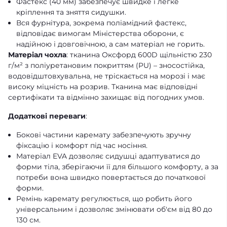
Фастекс (40 мм) забезпечує швидке і легке
кріплення та зняття сидушки.
Вся фурнітура, зокрема поліамідний фастекс,
відповідає вимогам Міністерства оборони, є
надійною і довговічною, а сам матеріал не горить.
Матеріал чохла
: тканина Оксфорд 600D щільністю 230
г/м² з поліуретановим покриттям (PU) – зносостійка,
водовідштовхувальна, не тріскається на морозі і має
високу міцність на розрив. Тканина має відповідні
сертифікати та відмінно захищає від погодних умов.
Додаткові переваги
:
Бокові частини каремату забезпечують зручну
фіксацію і комфорт під час носіння.
Матеріал EVA дозволяє сидушці адаптуватися до
форми тіла, зберігаючи її для більшого комфорту, а за
потреби вона швидко повертається до початкової
форми.
Ремінь каремату регулюється, що робить його
універсальним і дозволяє змінювати об'єм від 80 до
130 см.