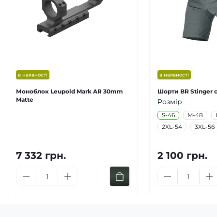
в наявності
в наявності
Моноблок Leupold Mark AR 30mm
Шорти BR Stinger с
Matte
Розмір
S-46
M-48
2XL-54
3XL-56
7 332 грн.
2 100 грн.