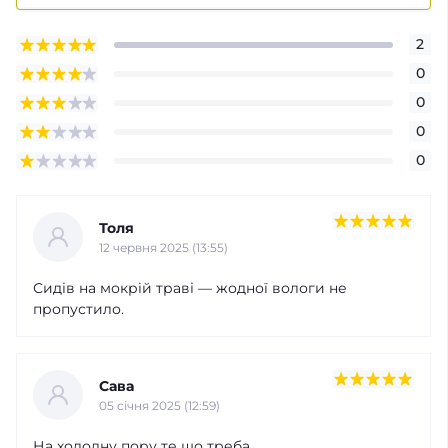
2
0
0
0
0
Толя
12 червня 2025 (13:55)
Сидів на мокрій траві — жодної вологи не
пропустило.
Сава
05 cічня 2025 (12:59)
На холодну пору те що треба