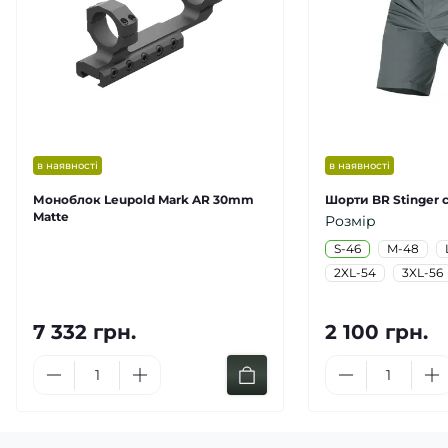
в наявності
в наявності
Моноблок Leupold Mark AR 30mm
Шорти BR Stinger с
Matte
Розмір
S-46
M-48
2XL-54
3XL-56
7 332 грн.
2 100 грн.