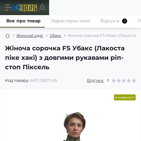
Все про товар
Характеристики
Відгуків
П
0
Жіночий одяг
Убакс
Жіноча сорочка FS Убакс (Лакоста пік
Жіноча сорочка FS Убакс (Лакоста
піке хакі) з довгими рукавами ріп-
стоп Піксель
Код товару:
АРТ.0607-XS
Відгуки:
0
в наявності