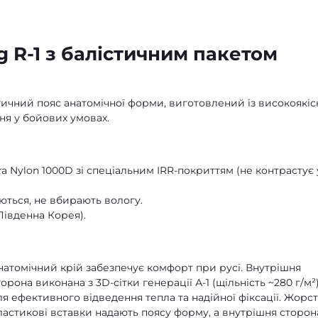
g R-1 з балістичним пакетом
тичний пояс анатомічної форми, виготовлений із високоякіс
ня у бойових умовах.
a Nylon 1000D зі спеціальним IRR-покриттям (не контрастує 
уються, не вбирають вологу.
(Південна Корея).
натомічний крій забезпечує комфорт при русі. Внутрішня
торона виконана з 3D-сітки генерації А-1 (щільність ~280 г/м²
ля ефективного відведення тепла та надійної фіксації. Жорст
ластикові вставки надають поясу форму, а внутрішня сторон