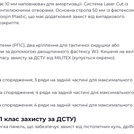
ає 10 мм наповнювач для амортизації. Система Laser Cut із
ентилюючими отворами. Основна стропа 50 мм із фастексо
oojin Plastic, що має додатковий захист від випадкового
озкриття.
стеми (РПС), два кріплення для тактичної сидушки або
они за допомогою двощілинного фастексу WJ. Кишеня на ве
ласу захисту за ДСТУ від MILITEX (купується окремо).
 та спорядження; 3 ряди на задній частині для максимального
в та спорядження; 4 ряди на задній частині для максимального
 та спорядження; 4 ряди на задній частині для максимального
1 клас захисту за ДСТУ)
легка панель, що забезпечує захист від пістолетних куль, дріб