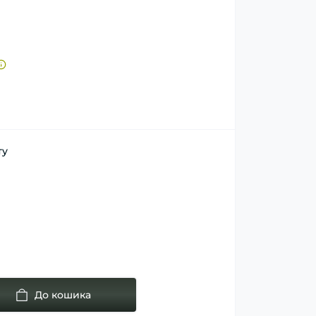
ту
До кошика