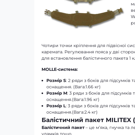
м
в
W
р
Чотири точки кріплення для підвісної си
каремата. Регулювання пояса у дві стор
для встановлення балістичного пакета 1 к
MOLLE-система:
Розмір S
: 2 ряди з боків для підсумків
оснащення. (Вага:1.66 кг)
Розмір M
: 3 ряди з боків для підсумкі
оснащення.(Вага:1.96 кг)
Розмір L
: 3 ряди з боків для підсумків
оснащення.(Вага:2.4 кг)
Балістичний пакет MILITEX (
Балістичний пакет
– це м’яка, гнучка та 
уламків тощо.