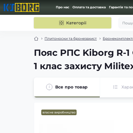
Про нас
Оплата та доставка
Гарантія та п
Категорії
Пошук
Плитоноски та бронезахист
Бронекомплект
Пояс РПС Kiborg R-1
1 клас захисту Milite
Все про товар
Хара
власне виробництво