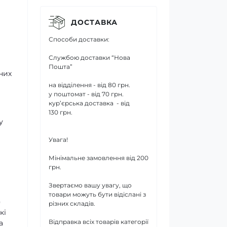
ДОСТАВКА
Способи доставки:
Службою доставки “Нова
Пошта”
них
на відділення - від 80 грн.
у поштомат - від 70 грн.
кур’єрська доставка - від
130 грн.
у
Увага!
Мінімальне замовлення від 200
грн.
Звертаємо вашу увагу, що
товари можуть бути відіслані з
)
різних складів.
кі
Відправка всіх товарів категорії
а