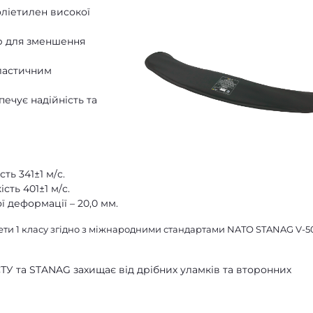
іетилен високої
р для зменшення
пластичним
печує надійність та
ть 341±1 м/с.
сть 401±1 м/с.
деформації – 20,0 мм.
ти 1 класу згідно з міжнародними стандартами NATO STANAG V-50
СТУ та STANAG захищає від дрібних уламків та второнних