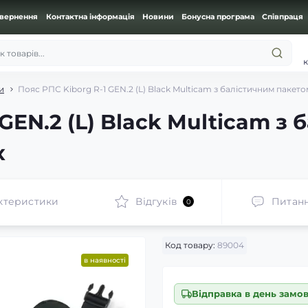
овернення
Контактна інформація
Новини
Бонусна програма
Співпраця
 товарів...
к
и
Пояс РПС Kiborg R-1 GEN.2 (L) Black Multicam з балістичним пакетом 
 GEN.2 (L) Black Multicam з
x
ктеристики
Відгуків
Питан
0
Код товару:
89004
в наявності
Відправка в день замо