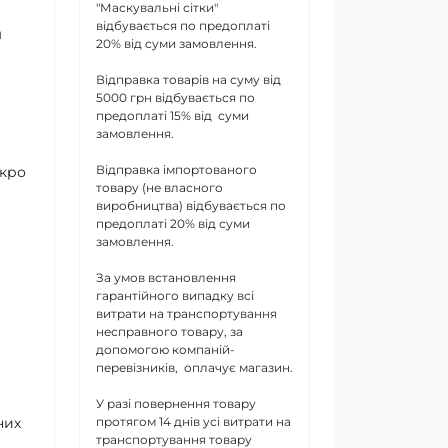
"Маскувальні сітки"
відбувається по предоплаті
м
20% від суми замовлення.
Відправка товарів на суму від
5000 грн відбувається по
предоплаті 15% від суми
замовлення.
Відправка імпортованого
лкро
товару (не власного
виробництва) відбувається по
предоплаті 20% від суми
замовлення.
За умов встановлення
гарантійного випадку всі
витрати на транспортування
несправного товару, за
допомогою компаній-
перевізників, оплачує магазин.
У разі повернення товару
протягом 14 днів усі витрати на
них
транспортування товару