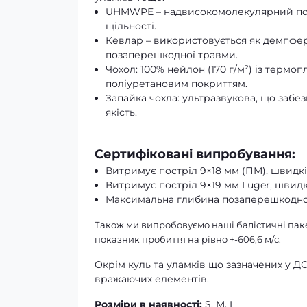
UHMWPE – надвисокомолекулярний пол
щільності.
Кевлар – використовується як демпфе
позаперешкодної травми.
Чохол: 100% нейлон (170 г/м²) із термо
поліуретановим покриттям.
Запайка чохла: ультразвукова, що забез
якість.
Сертифіковані випробування:
Витримує постріл 9×18 мм (ПМ), швидкіс
Витримує постріл 9×19 мм Luger, швидкі
Максимальна глибина позаперешкодної 
Також ми випробовуємо наші балістичні паке
показник пробиття на рівно +-606,6 м/с.
Окрім куль та уламків що зазначених у Д
вражаючих елементів.
Розміри в наявності:
S, M, L