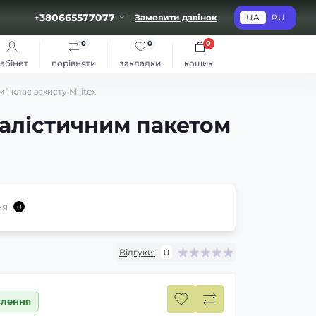
+380665577077
Замовити дзвінок
UA
RU
0
0
0
абінет
порівняти
закладки
кошик
1 клас захисту Militex
 балістичним пакетом
ня
0
Відгуки:
0
влення