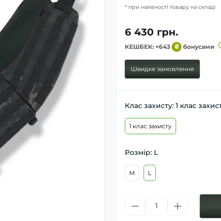
* при наявності товару на складі
6 430 грн.
КЕШБЕК: +643
₴
бонусами
Швидке замовлення
Клас захисту: 1 клас захис
1 клас захисту
Розмір: L
M
L