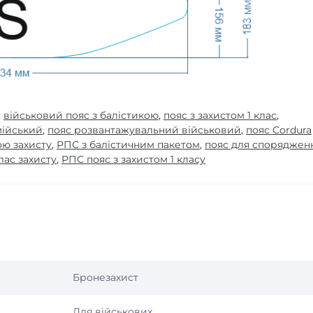
,
військовий пояс з балістикою
,
пояс з захистом 1 клас
,
мійський
,
пояс розвантажувальний військовий
,
пояс Cordura
ою захисту
,
РПС з балістичним пакетом
,
пояс для споряджен
клас захисту
,
РПС пояс з захистом 1 класу
Бронезахист
Для військових