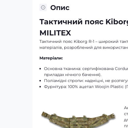
Опис
Тактичний пояс Kibor
MILITEX
Тактичний пояс Kiborg R-1 – широкий так
матеріалів, розроблений для використан
Матеріали:
Основна тканина: сертифікована Cordur
приладах нічного бачення).
Поліамідні стропи: надміцні, не розтяг
Фурнітура: 100% ацетал Woojin Plastic 
А
с
д
п