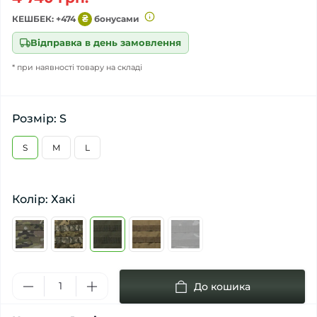
КЕШБЕК: +474
₴
бонусами
Відправка в день замовлення
* при наявності товару на складі
Розмір: S
S
M
L
Колір: Хакі
До кошика