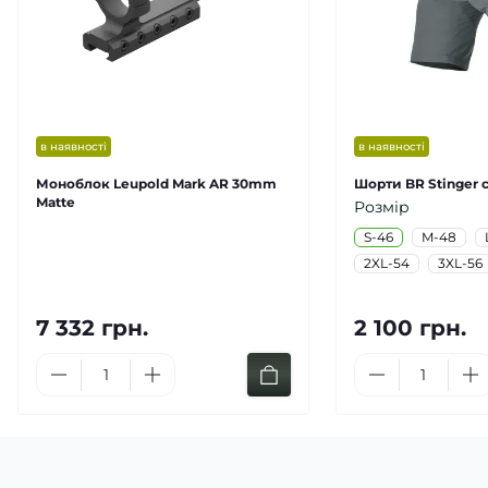
в наявності
в наявності
Моноблок Leupold Mark AR 30mm
Шорти BR Stinger с
Matte
Розмір
S-46
M-48
2XL-54
3XL-56
7 332 грн.
2 100 грн.