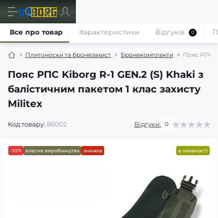
Все про товар
Характеристики
Відгуків
П
0
Плитоноски та бронезахист
Бронекомплекти
Пояс РПС Ki
Пояс РПС Kiborg R-1 GEN.2 (S) Khaki з
балістичним пакетом 1 клас захисту
Militex
Код товару:
86002
Відгуки:
0
-10%
власне виробництво
знижка
в наявності