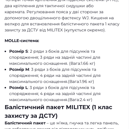
два кріплення для тактичної сидушки або
каремата. Регулювання пояса у дві сторони за
допомогою двощілинного фастексу WJ. Кишеня на
велкро для встановлення балістичного пакета 1 класу
захисту за ДСТУ від MILITEX (купується окремо).
MOLLE-система:
Розмір S
: 2 ряди з боків для підсумків та
спорядження; 3 ряди на задній частині для
максимального оснащення. (Вага:1.66 кг)
Розмір M
: 3 ряди з боків для підсумків та
спорядження; 4 ряди на задній частині для
максимального оснащення.(Вага:1.96 кг)
Розмір L
: 3 ряди з боків для підсумків та
спорядження; 4 ряди на задній частині для
максимального оснащення.(Вага:2.4 кг)
Балістичний пакет MILITEX (1 клас
захисту за ДСТУ)
Балістичний пакет
– це м’яка, гнучка та легка панель,
що забезпечує захист від пістолетних куль, дрібних