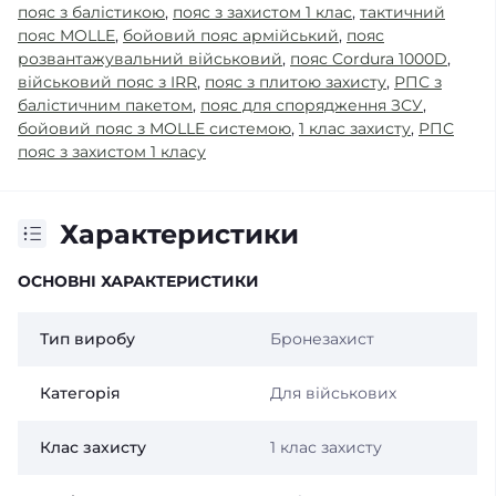
пояс з балістикою
,
пояс з захистом 1 клас
,
тактичний
пояс MOLLE
,
бойовий пояс армійський
,
пояс
розвантажувальний військовий
,
пояс Cordura 1000D
,
військовий пояс з IRR
,
пояс з плитою захисту
,
РПС з
балістичним пакетом
,
пояс для спорядження ЗСУ
,
бойовий пояс з MOLLE системою
,
1 клас захисту
,
РПС
пояс з захистом 1 класу
Характеристики
ОСНОВНІ ХАРАКТЕРИСТИКИ
Тип виробу
Бронезахист
Категорія
Для військових
Клас захисту
1 клас захисту