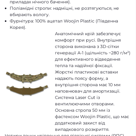
приладах нічного бачення).
Поліамідні стропи: надміцні, не розтягуються, не
вбирають вологу.
Фурнітура: 100% ацетал Woojin Plastic (Південна
Корея).
Анатомічний крій забезпечує
комфорт при русі. Внутрішня
сторона виконана з 3D-сітки
генерації А-1 (щільність ~280 г/м²)
для ефективного відведення
тепла та надійної фіксації.
Жорсткі пластикові вставки
надають поясу форму, а
внутрішня сторона має 10 мм
наповнювач для амортизації.
Система Laser Cut із
вентилюючими отворами.
Основна стропа 50 мм із
фастексом Woojin Plastic, що має
додатковий захист від
випадкового розкриття.
Чотири точки кріплення для підвісної системи (РПС),