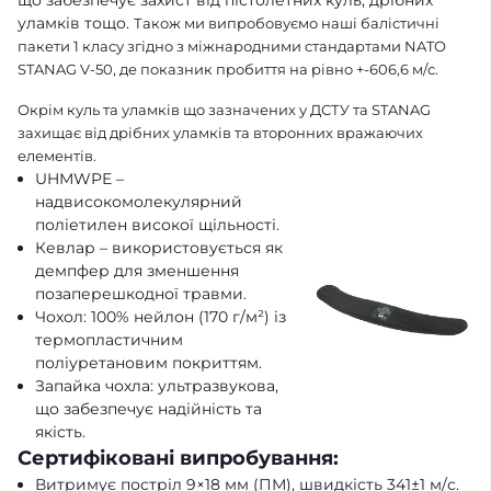
уламків тощо.
Також ми випробовуємо наші балістичні
пакети 1 класу згідно з міжнародними стандартами NATO
STANAG V-50, де показник пробиття на рівно +-606,6 м/с.
Окрім куль та уламків що зазначених у ДСТУ та STANAG
захищає від дрібних уламків та второнних вражаючих
елементів.
UHMWPE –
надвисокомолекулярний
поліетилен високої щільності.
Кевлар – використовується як
демпфер для зменшення
позаперешкодної травми.
Чохол: 100% нейлон (170 г/м²) із
термопластичним
поліуретановим покриттям.
Запайка чохла: ультразвукова,
що забезпечує надійність та
якість.
Сертифіковані випробування:
Витримує постріл 9×18 мм (ПМ), швидкість 341±1 м/с.