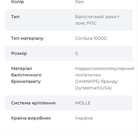
Колір
Хакі
Тип
Балістичний захист
пояс РПС
Тип матеріалу
Cordura 1000D
Розмір
S
Матеріал
Надвисокомолекулярний
балістичного
поліетилен
бронепакету
(UHMWPE) бренду
Dyneema®️(USA)
Система кріплення
MOLLE
Країна виробник
Україна