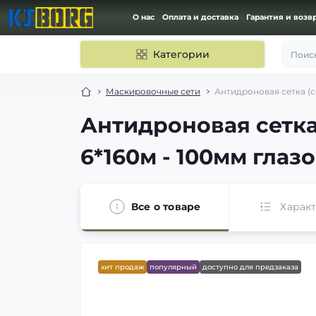
О нас
Оплата и доставка
Гарантия и возв
Категории
Поиск
Маскировочные сети
Антидроновая сетка (с
Антидроновая сетка
6*160м - 100мм глаз
Все о товаре
Харак
хит продаж
популярный
доступно для предзаказа