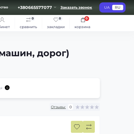
+380665577077
Заказать звонок
UA
RU
ство
0
0
0
бинет
сравнить
закладки
корзина
 машин, дорог)
ы
0
Отзывы:
0