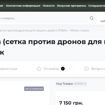
рат
Контактная информация
Новости
Бонусная программа
Сотрудниче
 товаров...
ка
етка против дронов для машин, дорог) 6*160м - 100мм глазок
 (сетка против дронов для
ок
теристики
Отзывов
Вопрос
0
Код Товара:
20000-Х
нет в наличии
7 150 грн.