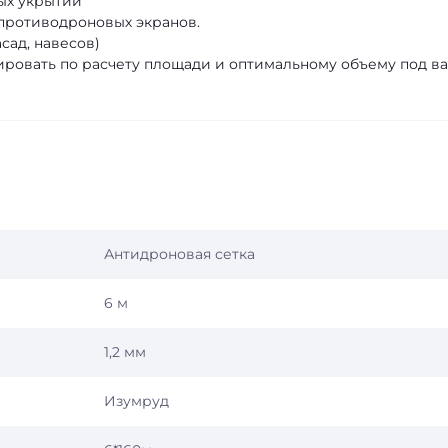
ых укрытий
противодроновых экранов.
сад, навесов)
ровать по расчету площади и оптимальному объему под в
Антидроновая сетка
6 м
1,2 мм
Изумруд