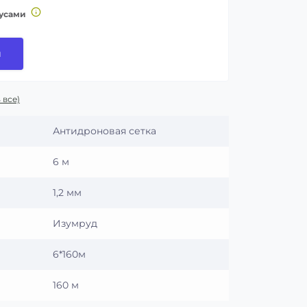
усами
и
 все)
Антидроновая сетка
6 м
1,2 мм
Изумруд
6*160м
160 м