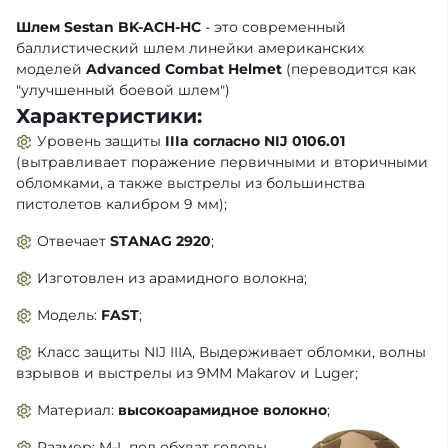
Шлем Sestan BK-ACH-HC
- это современный
баллистический шлем линейки американских
моделей
Advanced Combat Helmet
(переводится как
"улучшенный боевой шлем")
Характеристики:
Уровень защиты
IIIa согласно NIJ 0106.01
(вытравливает поражение первичными и вторичными
обломками, а также выстрелы из большинства
пистолетов калибром 9 мм);
Отвечает
STANAG 2920
;
Изготовлен из арамидного волокна;
Модель:
FAST
;
Класс защиты NIJ IIIA, Выдерживает обломки, волны
взрывов и выстрелы из 9ММ Makarov и Luger;
Материал:
высокоарамидное волокно
;
Размер: M-L под обхват головы