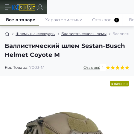
Все о товаре
Характеристики
Отзывов
В
1
Шлемы и аксессуары
Баллистические шлемы
Баллистиче
Баллистический шлем Sestan-Busch
Helmet Coyote M
Код Товара:
7003-M
Отзывы:
1
в наличии