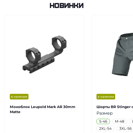
Новинки
в наличии
в наличии
Моноблок Leupold Mark AR 30mm
Шорты BR Stinger 
Matte
Размер
S-46
M-48
2XL-54
3XL-56