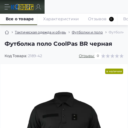
Все о товаре
Характеристики
Отзывов
В
0
Тактическая одежда и обувь
Футболки и поло
Футболка 
Футболка поло CoolPas BR черная
Код Товара:
2189-42
Отзывы:
0
в наличии