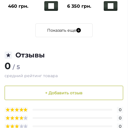
Single Mag Pouch Хаки
(6 класс ДСТУ) вес 2,8
460 грн.
6 350 грн.
кг Al2O3+PE
Показать еще
Отзывы
0
/ 5
средний рейтинг товара
+ Добавить отзыв
0
0
0