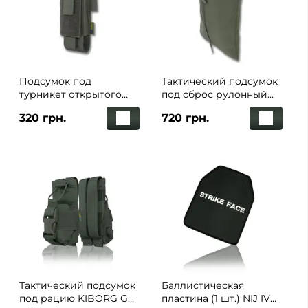
Подсумок под
Тактический подсумок
турникет открытого
под сброс рулонный
типа с креплениями
35x25 KIBORG XL Khaki
320 грн.
720 грн.
для тактических
ножниц и маркера
хаки
Тактический подсумок
Баллистическая
под рацию KIBORG GU
пластина (1 шт.) NIJ IV