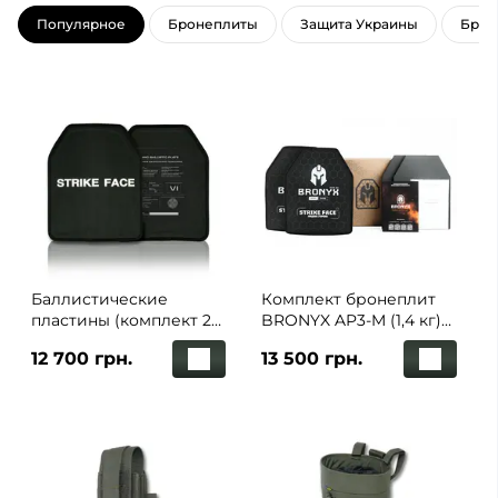
Популярное
Бронеплиты
Защита Украины
Брон
Баллистические
Комплект бронеплит
пластины (комплект 2
BRONYX AP3-M (1,4 кг)
шт.) NIJ IV (6 класс
(3 класс) 250*300 2шт
12 700 грн.
13 500 грн.
ДСТУ) вес одной шт. 2,8
кг Al2O3+PE