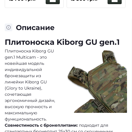
ДСТУ) вес одной
250*300 2шт
шт. 2,8 кг Al2O3+PE
Описание
Плитоноска Kiborg GU gen.1
Плитоноска Kiborg GU
gen.1 Multicam - это
новейшая модель
индивидуальной
бронезащиты из
линейки Kiborg GU
(Glory to Ukraine),
сочетающая
эргономичный дизайн,
высокую прочность и
максимальную
функциональность.
Совместимость с бронеплитами:
подходит для
стандартных бронеплит 25х30 см со скошенными