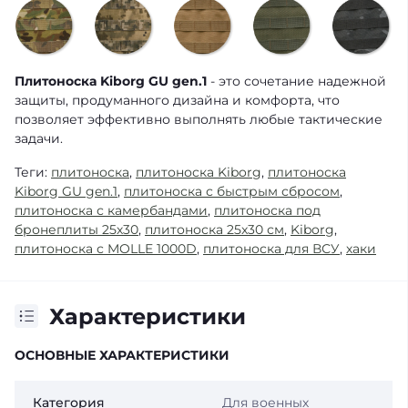
Плитоноска Kiborg GU gen.1
- это сочетание надежной
защиты, продуманного дизайна и комфорта, что
позволяет эффективно выполнять любые тактические
задачи.
Теги:
плитоноска
,
плитоноска Kiborg
,
плитоноска
Kiborg GU gen.1
,
плитоноска с быстрым сбросом
,
плитоноска с камербандами
,
плитоноска под
бронеплиты 25х30
,
плитоноска 25x30 см
,
Kiborg
,
плитоноска с MOLLE 1000D
,
плитоноска для ВСУ
,
хаки
Характеристики
ОСНОВНЫЕ ХАРАКТЕРИСТИКИ
Категория
Для военных