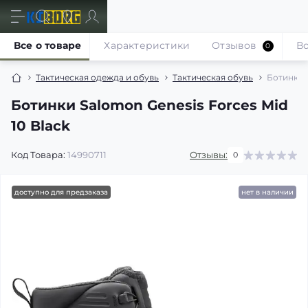
Все о товаре
Характеристики
Отзывов
В
0
Тактическая одежда и обувь
Тактическая обувь
Ботинки S
Ботинки Salomon Genesis Forces Mid
10 Black
Код Товара:
14990711
Отзывы:
0
доступно для предзаказа
нет в наличии