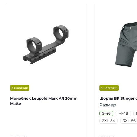
в наличии
в наличии
Моноблок Leupold Mark AR 30mm
Шорты BR Stinger 
Matte
Размер
S-46
M-48
2XL-54
3XL-56