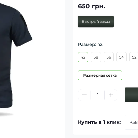
650 грн.
Быстрый заказ
Размер: 42
42
58
56
54
52
Размерная сетка
Купить в 1 клик: