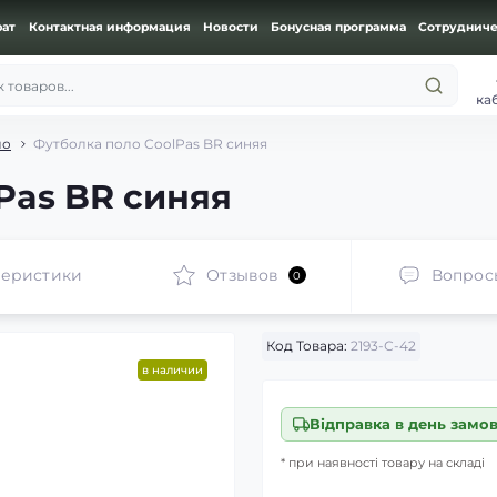
рат
Контактная информация
Новости
Бонусная программа
Сотрудниче
 товаров...
ка
ло
Футболка поло CoolPas BR синяя
Pas BR синяя
теристики
Отзывов
Вопрос
0
Код Товара:
2193-С-42
в наличии
Відправка в день замо
* при наявності товару на складі