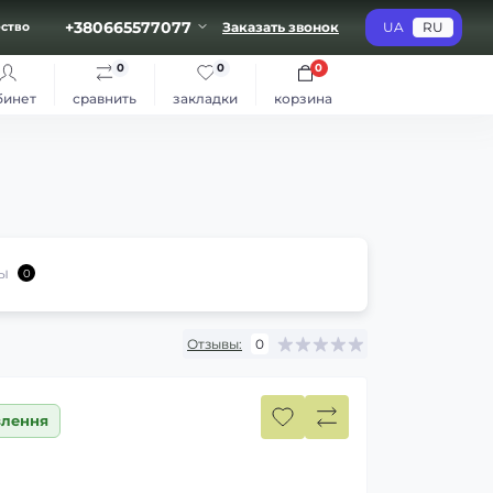
+380665577077
Заказать звонок
UA
RU
ство
0
0
0
бинет
сравнить
закладки
корзина
ы
0
Отзывы:
0
влення