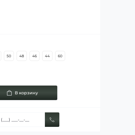
50
48
46
44
60
В корзину