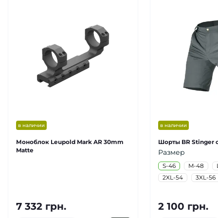
в наличии
в наличии
Моноблок Leupold Mark AR 30mm
Шорты BR Stinger 
Matte
Размер
S-46
M-48
2XL-54
3XL-56
7 332 грн.
2 100 грн.