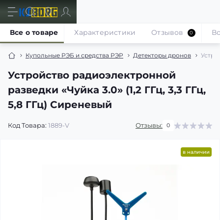
Все о товаре
Характеристики
Отзывов
В
0
Купольные РЭБ и средства РЭР
Детекторы дронов
Устрой
Устройство радиоэлектронной
разведки «Чуйка 3.0» (1,2 ГГц, 3,3 ГГц,
5,8 ГГц) Сиреневый
Код Товара:
1889-V
Отзывы:
0
в наличии