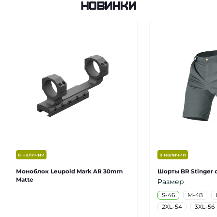
Новинки
в наличии
в наличии
Моноблок Leupold Mark AR 30mm
Шорты BR Stinger 
Matte
Размер
S-46
M-48
2XL-54
3XL-56