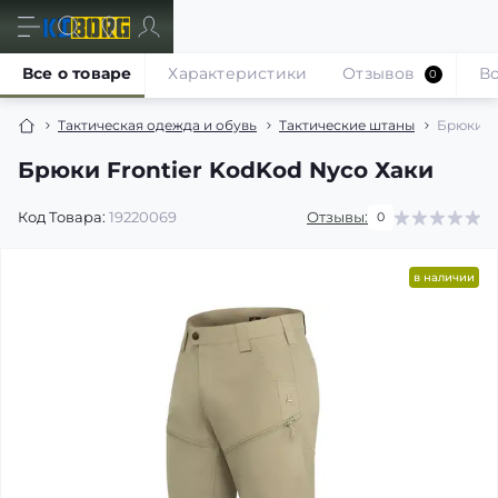
Все о товаре
Характеристики
Отзывов
В
0
Тактическая одежда и обувь
Тактические штаны
Брюки F
Брюки Frontier KodKod Nyco Хаки
Код Товара:
19220069
Отзывы:
0
в наличии