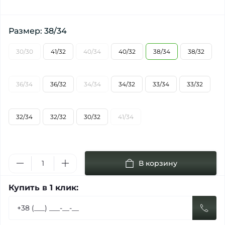
Размер: 38/34
30/30
41/32
40/34
40/32
38/34
38/32
36/34
36/32
34/34
34/32
33/34
33/32
32/34
32/32
30/32
41/34
В корзину
Купить в 1 клик: