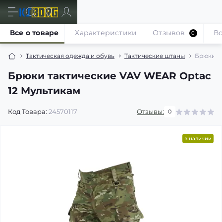
Все о товаре
Характеристики
Отзывов
В
0
Тактическая одежда и обувь
Тактические штаны
Брюки т
Брюки тактические VAV WEAR Optac
12 Мультикам
Код Товара:
24570117
Отзывы:
0
в наличии