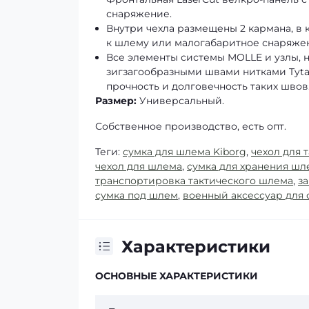
снаряжение.
Внутри чехла размещены 2 кармана, в
к шлему или малогабаритное снаряже
Все элементы системы MOLLE и узлы, 
зигзагообразными швами нитками Tyta
прочность и долговечность таких швов
Размер:
Универсальный.
Собственное производство, есть опт.
Теги:
сумка для шлема Kiborg
,
чехол для 
чехол для шлема
,
сумка для хранения шл
транспортировка тактического шлема
,
з
сумка под шлем
,
военный аксессуар для
Характеристики
ОСНОВНЫЕ ХАРАКТЕРИСТИКИ