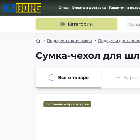
О нас
Оплата и доставка
Гарантия и возв
Категории
Поиск
Подсумки тактические
Подсумки для шлем
Сумка-чехол для шл
Все о товаре
Харак
собственное производство