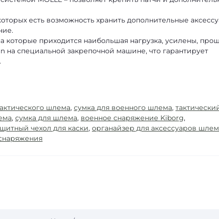
 которых есть возможность хранить дополнительные аксесс
ние.
на которые приходится наибольшая нагрузка, усилены, про
n на специальной закрепочной машине, что гарантирует
.
тактического шлема
,
сумка для военного шлема
,
тактически
ема
,
сумка для шлема
,
военное снаряжение Kiborg
,
ащитный чехол для каски
,
органайзер для аксессуаров шлем
 снаряжения