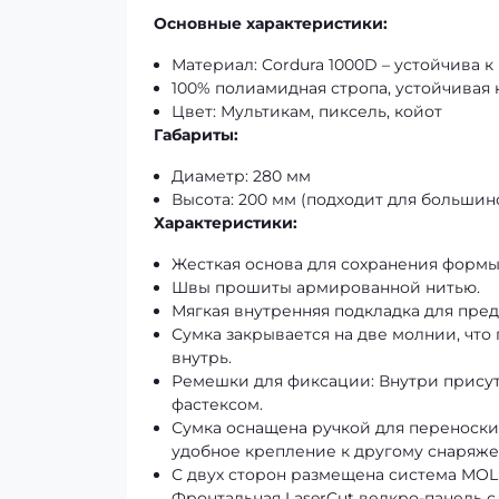
Основные характеристики:
Материал: Cordura 1000D – устойчива к
100% полиамидная стропа, устойчивая 
Цвет: Мультикам, пиксель, койот
Габариты:
Диаметр: 280 мм
Высота: 200 мм (подходит для большин
Характеристики:
Жесткая основа для сохранения формы
Швы прошиты армированной нитью.
Мягкая внутренняя подкладка для пр
Сумка закрывается на две молнии, что
внутрь.
Ремешки для фиксации: Внутри присут
фастексом.
Сумка оснащена ручкой для переноски 
удобное крепление к другому снаряж
С двух сторон размещена система MOL
Фронтальная LaserCut велкро-панель с