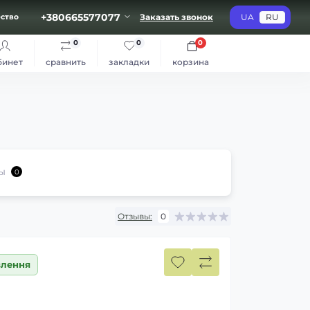
+380665577077
Заказать звонок
UA
RU
ство
0
0
0
бинет
сравнить
закладки
корзина
ы
0
Отзывы:
0
влення