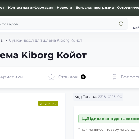
рат
Контактная информация
Новости
Бонусная программа
Сотрудниче
 товаров...
ка
ов
Сумка-чехол для шлема Kiborg Койот
ема Kiborg Койот
теристики
Отзывов
Вопрос
0
Код Товара:
2318-0123-00
в наличии
Відправка в день замо
* при наявності товару на складі